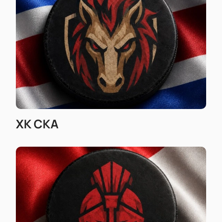
Прозрачная цена билетов — вы сразу видите
стоимость;
Покупка билетов онлайн экономит ваше
время;
Купить билеты
можно за несколько минут
без визита в кассу.
ХК СКА