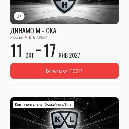
0+
ДИНАМО М - СКА
Москва
ВТБ-АРЕНА
11
17
ОКТ
ЯНВ 2027
Билеты от
1100
₽
Континентальная Хоккейная Лига