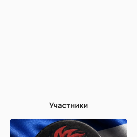
На нашем сайте легко купить билеты на матч
заранее и выбрать лучшие места на схеме зала.
Узнайте стоимость билета на встречу, посмотрите
цены и подберите оптимальный вариант для себя
или друзей. Для корпоративных клиентов
действуют специальные условия, также доступны
ВИП-ложи для максимального удобства во время
хоккейного вечера. Оформите заказ билетов через
сайт или по телефону — это быстрый способ
попасть на одно из главных событий КХЛ этого
года.
Простой выбор мест по схеме зала с учетом
ваших предпочтений;
Бронирование билетов онлайн без очередей;
Участники
Доступ к ВИП-ложам для особого комфорта;
Выгодные предложения для корпоративных
клиентов;
Быстрый заказ по телефону;