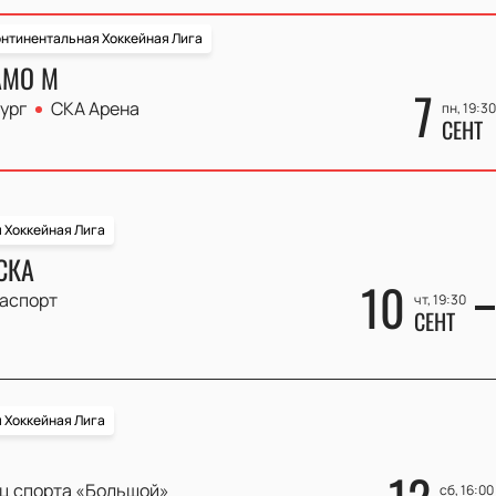
нтинентальная Хоккейная Лига
АМО М
7
ург
СКА Арена
пн, 19:30
СЕНТ
 Хоккейная Лига
СКА
10
аспорт
чт, 19:30
СЕНТ
 Хоккейная Лига
ц спорта «Большой»
сб, 16:00