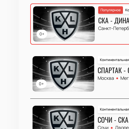
Популярное
Ко
СКА - ДИН
Санкт-Петерб
0+
Континентальная
СПАРТАК - 
Москва
Мег
0+
Континентальная
СОЧИ - СКА
Сочи
Дворе