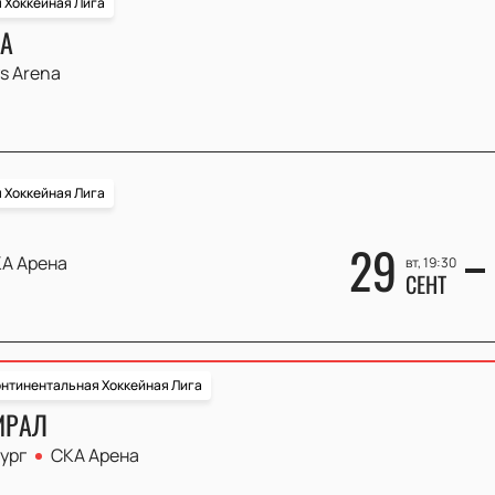
 Хоккейная Лига
КА
s Arena
 Хоккейная Лига
29
А Арена
вт, 19:30
СЕНТ
нтинентальная Хоккейная Лига
ИРАЛ
ург
СКА Арена