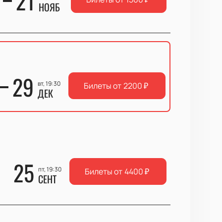
21
НОЯБ
29
вт, 19:30
Билеты от
2200
₽
ДЕК
25
пт, 19:30
Билеты от
4400
₽
СЕНТ