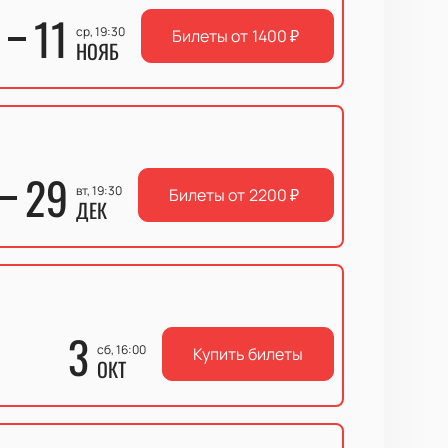
11
ср, 19:30
Билеты от
1400
₽
НОЯБ
29
вт, 19:30
Билеты от
2200
₽
ДЕК
3
сб, 16:00
Купить билеты
ОКТ