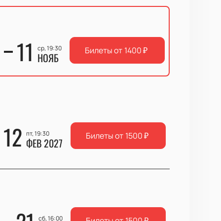
11
ср, 19:30
Билеты от
1400
₽
НОЯБ
12
пт, 19:30
Билеты от
1500
₽
ФЕВ 2027
сб, 16:00
Билеты от
1500
₽