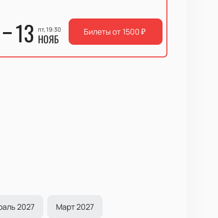
13
пт, 19:30
Билеты от
1500
₽
НОЯБ
раль 2027
Март 2027