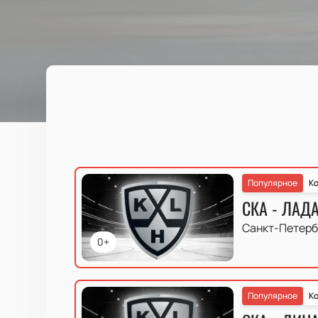
Популярное
Ко
СКА - ЛАД
Санкт-Петерб
0+
Популярное
Ко