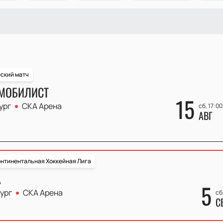
еский матч
ОМОБИЛИСТ
15
ург
СКА Арена
сб, 17:00
АВГ
нтинентальная Хоккейная Лига
А
5
ург
СКА Арена
сб
С