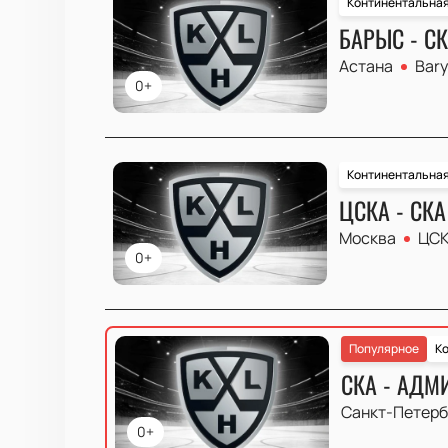
Континентальная
БАРЫС - С
Астана
Bary
0+
Континентальная
ЦСКА - СКА
Москва
ЦСК
0+
Популярное
Ко
СКА - АДМ
Санкт-Петерб
0+