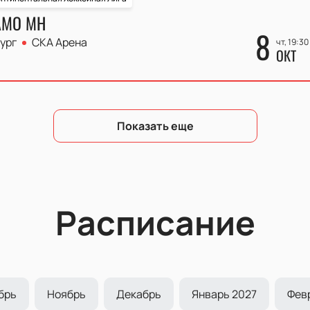
АМО МН
8
ург
СКА Арена
чт, 19:30
ОКТ
Показать еще
Расписание
брь
Ноябрь
Декабрь
Январь 2027
Фев