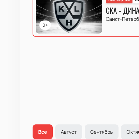
СКА - ДИН
Санкт-Петерб
0+
Все
Август
Сентябрь
Октя