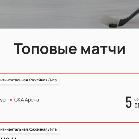
Топовые матчи
нтинентальная Хоккейная Лига
А
5
ург
СКА Арена
сб
С
нтинентальная Хоккейная Лига