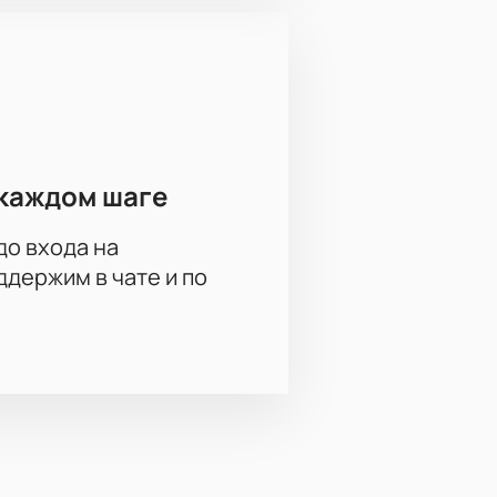
йн или по телефону. Цена зависит
каждом шаге
до входа на
и хоккейных билетов онлайн.
держим в чате и по