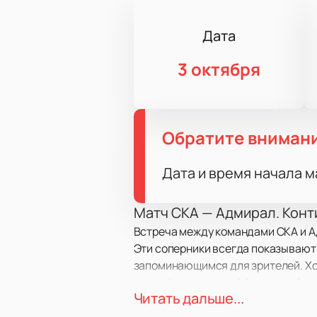
Дата
3 октября
Обратите вниман
Дата и время начала м
Матч СКА — Адмирал. Конт
Встреча между командами СКА и Ад
Эти соперники всегда показывают 
запоминающимся для зрителей. Хок
атмосферу до самой финальной си
Читать дальше...
спортсменов в одном из лучших ту