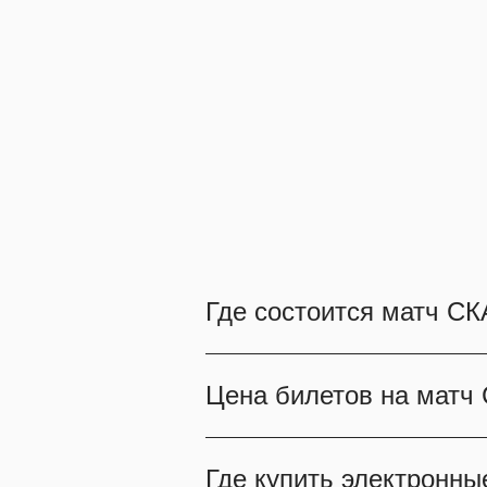
Где состоится матч СК
Игра СКА - "Адмирал" сост
Цена билетов на матч
Приходите и ВЫ, чтобы на
Минимальную стоимость би
Где купить электронны