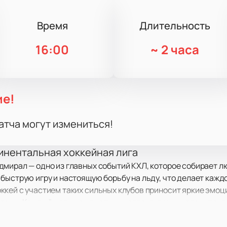
Время
Длительность
16:00
~
2 часа
ие!
атча могут измениться!
инентальная хоккейная лига
мирал — одно из главных событий КХЛ, которое собирает лю
быструю игру и настоящую борьбу на льду, что делает каж
кей с участием таких сильных клубов приносит яркие эмоц
рены. Каждый матч между этими коллективами — это интриг
рниров России.