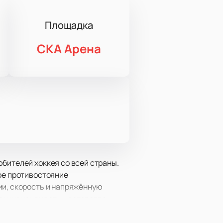
Площадка
СКА Арена
бителей хоккея со всей страны.
дое противостояние
ии, скорость и напряжённую
а и шанс увидеть мастерство