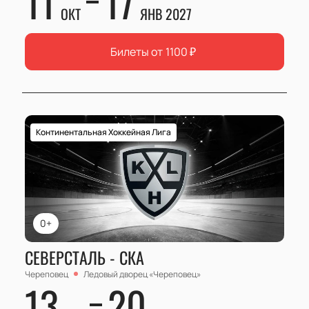
11
17
ОКТ
ЯНВ 2027
Билеты от
1100
₽
Континентальная Хоккейная Лига
0+
СЕВЕРСТАЛЬ - СКА
Череповец
Ледовый дворец «Череповец»
13
20