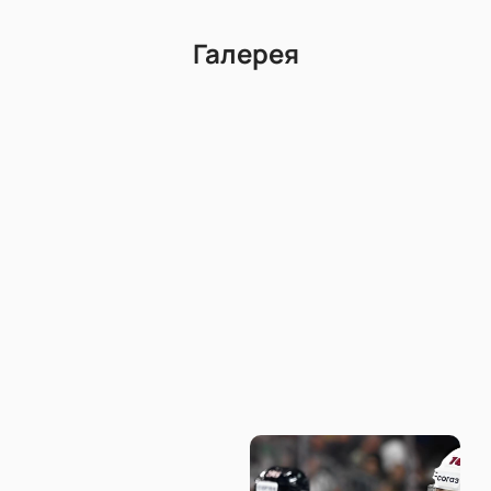
Не упустите возможность
купить билеты на матч
«СКА — Шанхайские драконы»
— они ещё в
Галерея
продаже! Просто укажите адрес электронной
почты, выберите интересующие вас места и
оплатите заказ. В течение нескольких секунд вы
получите электронные билеты. Присоединяйтесь к
новому сезону КХЛ!