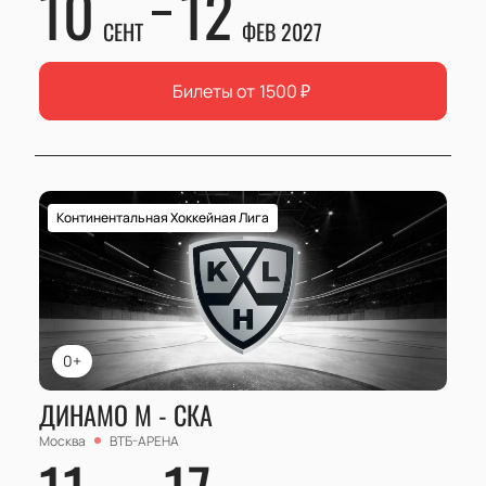
10
12
СЕНТ
ФЕВ 2027
Билеты от
1500
₽
Континентальная Хоккейная Лига
0+
ДИНАМО М - СКА
Москва
ВТБ-АРЕНА