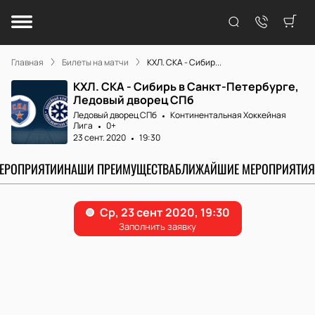
Главная
Билеты на матчи
КХЛ. СКА - Сибир...
КХЛ. СКА - Сибирь в Санкт-Петербурге,
Ледовый дворец СПб
Ледовый дворец СПб
Континентальная Хоккейная
Лига
0+
23 сент. 2020
19:30
МЕРОПРИЯТИИ
НАШИ ПРЕИМУЩЕСТВА
БЛИЖАЙШИЕ МЕРОПРИЯТИЯ