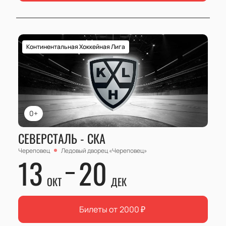
Континентальная Хоккейная Лига
0+
СЕВЕРСТАЛЬ - СКА
Череповец
Ледовый дворец «Череповец»
13
20
ОКТ
ДЕК
Билеты от
2000
₽