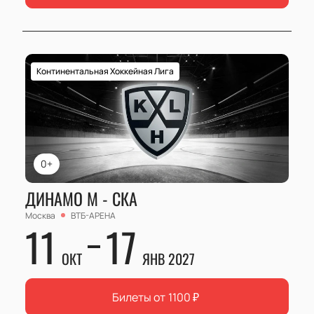
Континентальная Хоккейная Лига
0+
ДИНАМО М - СКА
Москва
ВТБ-АРЕНА
11
17
ОКТ
ЯНВ 2027
Билеты от
1100
₽