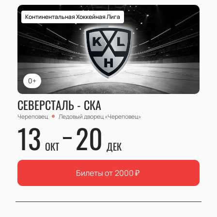
Континентальная Хоккейная Лига
0+
СЕВЕРСТАЛЬ - СКА
Череповец
Ледовый дворец «Череповец»
13
20
ОКТ
ДЕК
Билеты от
2000
₽