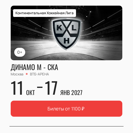
Континентальная Хоккейная Лига
0+
ДИНАМО М - СКА
Москва
ВТБ-АРЕНА
11
17
ОКТ
ЯНВ 2027
Билеты от
1100
₽