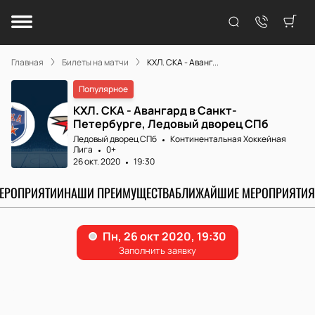
Главная
Билеты на матчи
КХЛ. СКА - Аванг...
Популярное
КХЛ. СКА - Авангард в Санкт-
Петербурге, Ледовый дворец СПб
Ледовый дворец СПб
Континентальная Хоккейная
Лига
0+
26 окт. 2020
19:30
МЕРОПРИЯТИИ
НАШИ ПРЕИМУЩЕСТВА
БЛИЖАЙШИЕ МЕРОПРИЯТИЯ