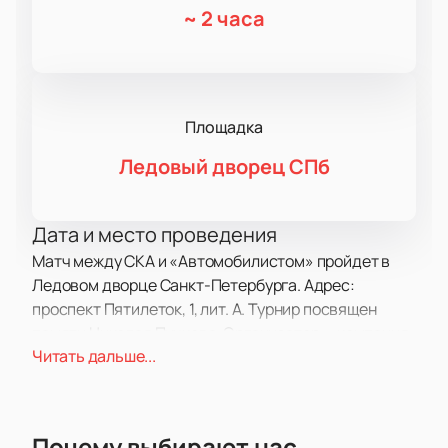
~
2 часа
Площадка
Ледовый дворец СПб
Дата и место проведения
Матч между СКА и «Автомобилистом» пройдет в
Ледовом дворце Санкт-Петербурга. Адрес:
проспект Пятилеток, 1, лит. А. Турнир посвящен
памяти Николая Пучкова. Организатор — компания
Читать дальше...
с опытом проведения спортивных мероприятий.
Время начала и продолжительность матча указаны
на нашем сайте.
О событии и площадке
Почему выбирают нас