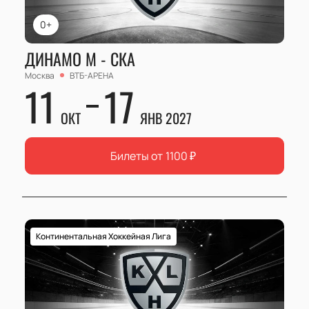
0+
ДИНАМО М - СКА
Москва
ВТБ-АРЕНА
11
17
ОКТ
ЯНВ 2027
Билеты от
1100
₽
Континентальная Хоккейная Лига