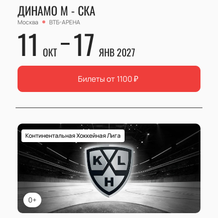
ДИНАМО М - СКА
Москва
ВТБ-АРЕНА
11
17
ОКТ
ЯНВ 2027
Билеты от
1100
₽
Континентальная Хоккейная Лига
0+