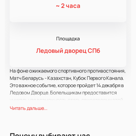
~
2 часа
Площадка
Ледовый дворец СПб
На фоне ожижаемого спортивного противостояния,
Матч Беларусь - Казахстан, Кубок Первого Канала.
Это важное событие, которое пройдет 14 декабря в
Ледовом Дворце. Болельщикам предоставится
уникальная возможность стать свидетелями этой
эпической игры, в которой сойдутся сильнейшие
Читать дальше...
команды.
Благодаря удобному интерфейсу, наш сайт
осуществляет продажу билетов на Матч Беларусь -
Почему выбирают нас