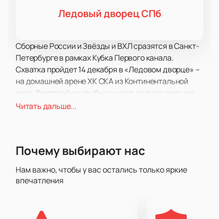
Ледовый дворец СПб
Сборные России и Звёзды и ВХЛ сразятся в Санкт-
Петербурге в рамках Кубка Первого канала.
Схватка пройдет 14 декабря в «Ледовом дворце» –
на домашней арене ХК СКА из Континентальной
лиги. Зрителей на трибунах ждет захватывающее
зрелище, игроки будут бороться за каждый метр.
Читать дальше...
Чтобы поболеть за своих фаворитов, вы можете
купить билеты на матч Росс
ия –
Звёзды и ВХЛ
в
Кубке Первого канала по хоккею 14 декабря
Почему выбирают нас
2023
года у нас.
Приготовьтесь к красивому
хоккею и драйвовой атмосфере, которая всегда
Нам важно, чтобы у вас остались только яркие
сопровождает встречи Кубка.
впечатления
Хоккей Россия – Звёзды и ВХЛ можно увидеть в
рамках первого дня соревнований вечером 14
декабря (в 18:30). Что может быть лучше, чем