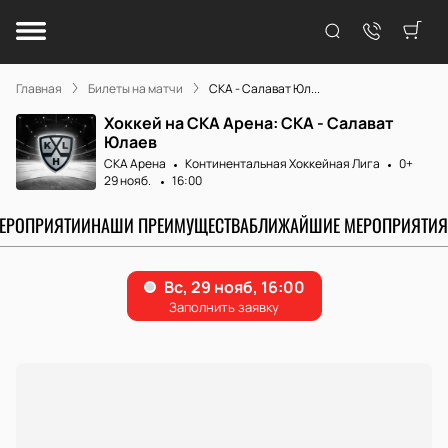
Главная
Билеты на матчи
СКА - Салават Юл...
Хоккей на СКА Арена: СКА - Салават
Юлаев
СКА Арена
Континентальная Хоккейная Лига
0+
29 нояб.
16:00
МЕРОПРИЯТИИ
НАШИ ПРЕИМУЩЕСТВА
БЛИЖАЙШИЕ МЕРОПРИЯТИЯ