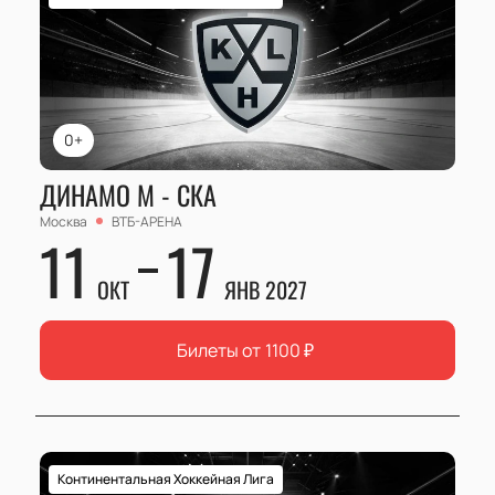
0+
ДИНАМО М - СКА
Москва
ВТБ-АРЕНА
11
17
ОКТ
ЯНВ 2027
Билеты от
1100
₽
Континентальная Хоккейная Лига