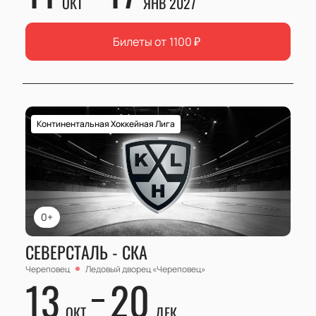
ОКТ
ЯНВ 2027
Билеты от
1100
₽
Континентальная Хоккейная Лига
0+
СЕВЕРСТАЛЬ - СКА
Череповец
Ледовый дворец «Череповец»
13
20
ОКТ
ДЕК