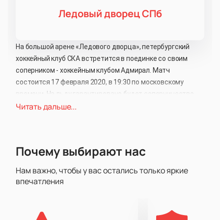
Ледовый дворец СПб
На большой арене «Ледового дворца», петербургский
хоккейный клуб СКА встретится в поединке со своим
соперником - хоккейным клубом Адмирал. Матч
состоится 17 февраля 2020, в 19:30 по московскому
времени. На льду гарантировано будет соперничество,
Читать дальше...
множество острых моментов и заброшенных шайб. Такое
зрелище нельзя пропустить! Билеты на самые лучшие
места по доступным ценам всегда есть в наличии на
нашем сайте. Успейте занять свое место на трибуне!
Почему выбирают нас
Нам важно, чтобы у вас остались только яркие
впечатления