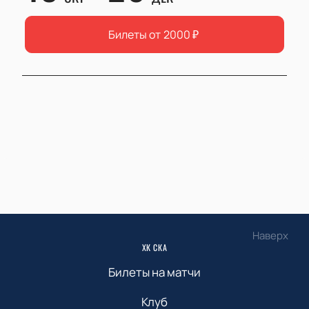
Билеты от
2000
₽
Наверх
ХК СКА
Билеты на матчи
Клуб