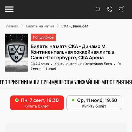
Главная
Билеты на матчи
СКА - Динамо М
Популярное
Билеты на матч СКА - Динамо М,
Континентальная хоккейная лига в
Санкт-Петербурге, СКА Арена
СКА Арена
Континентальная Хоккейная Лига
0+
7 сент.
-
11 нояб.
МЕРОПРИЯТИИ
НАШИ ПРЕИМУЩЕСТВА
БЛИЖАЙШИЕ МЕРОПРИЯТИЯ