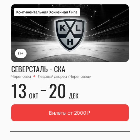
Континентальная Хоккейная Лига
0+
СЕВЕРСТАЛЬ - СКА
Череповец
Ледовый дворец «Череповец»
13
20
ОКТ
ДЕК
Билеты от
2000
₽