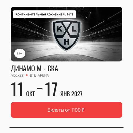
Континентальная Хоккейная Лига
0+
ДИНАМО М - СКА
Москва
ВТБ-АРЕНА
11
17
ОКТ
ЯНВ 2027
Билеты от
1100
₽