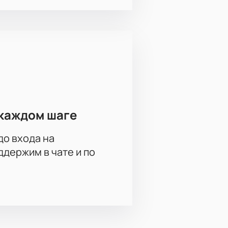
будьте взять с собой фанатскую
каждом шаге
до входа на
держим в чате и по