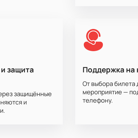
ые минуты, выбрав подходящие места и оплатив заказ. Не за
ивную атмосферу и поддержать любимую команду!
 и защита
Поддержка на 
От выбора билета 
мероприятие — под
через защищённые
телефону.
аняются и
и.