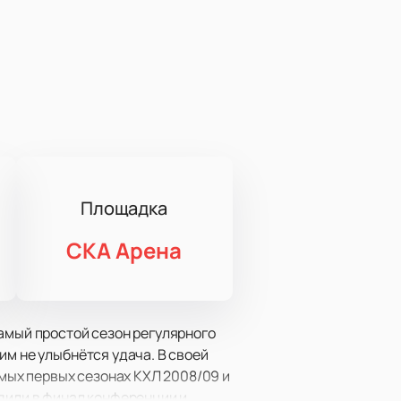
Площадка
СКА Арена
амый простой сезон регулярного
им не улыбнётся удача. В своей
амых первых сезонах КХЛ 2008/09 и
одили в финал конференции и