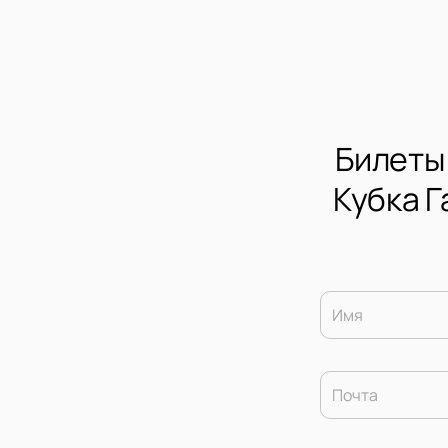
Билеты 
Кубка Г
Имя
Почта