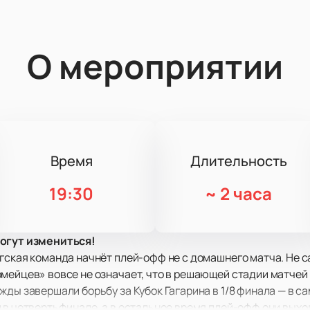
О мероприятии
Время
Длительность
19:30
~
2 часа
могут измениться!
гская команда начнёт плей-офф не с домашнего матча. Не с
мейцев» вовсе не означает, что в решающей стадии матчей 
жды завершали борьбу за Кубок Гагарина в 1/8 финала — в с
 в четвертьфинале, а в остальное время плей-офф они вых