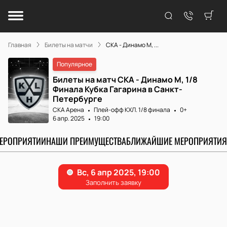
Главная
Билеты на матчи
СКА - Динамо М, ...
Популярное
Билеты на матч СКА - Динамо М, 1/8
Финала Кубка Гагарина в Санкт-
Петербурге
СКА Арена
Плей-офф КХЛ. 1/8 финала
0+
6 апр. 2025
19:00
МЕРОПРИЯТИИ
НАШИ ПРЕИМУЩЕСТВА
БЛИЖАЙШИЕ МЕРОПРИЯТИЯ