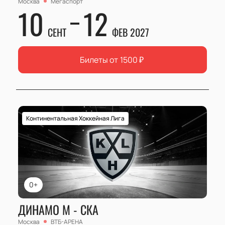
Москва
Мегаспорт
10
12
СЕНТ
ФЕВ 2027
Билеты от
1500
₽
Континентальная Хоккейная Лига
0+
ДИНАМО М - СКА
Москва
ВТБ-АРЕНА