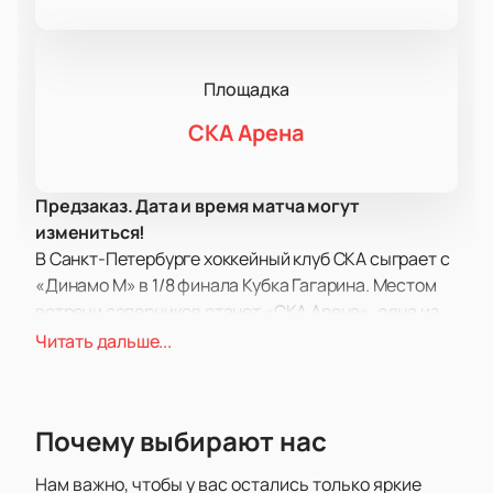
Площадка
СКА Арена
Предзаказ. Дата и время матча могут
измениться!
В Санкт-Петербурге хоккейный клуб СКА сыграет с
«Динамо М» в 1/8 финала Кубка Гагарина. Местом
встречи соперников станет «СКА Арена», одна из
самых крупных хоккейных арен в стране.
Читать дальше...
Не пропустите шанс
купить билеты на матч «СКА
— Динамо М» в 1/8 плей-офф
в сезоне 2024/2025,
чтобы следить за ходом игры с трибун. В очередной
Почему выбирают нас
раз сильнейшие команды обеих конференций
сражаются за Кубок Гагарина. В этом году матчи
Нам важно, чтобы у вас остались только яркие