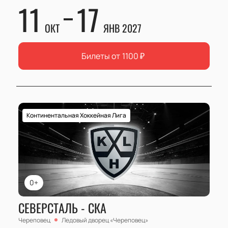
11
17
ОКТ
ЯНВ 2027
Билеты от
1100
₽
Континентальная Хоккейная Лига
0+
СЕВЕРСТАЛЬ - СКА
Череповец
Ледовый дворец «Череповец»