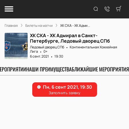
Главная
Билеты на матчи
ХК СКА - ХК Адми...
ХК СКА - ХК Адмирал в Санкт-
Петербурге, Ледовый дворец СПб
Ледовый дворец СПб
Континентальная Хоккейная
Лига
0+
6 сент. 2021
19:30
МЕРОПРИЯТИИ
НАШИ ПРЕИМУЩЕСТВА
БЛИЖАЙШИЕ МЕРОПРИЯТИЯ