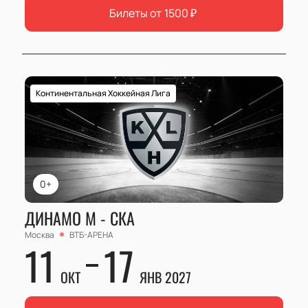
Билеты от
1500
₽
Континентальная Хоккейная Лига
0+
ДИНАМО М - СКА
Москва
ВТБ-АРЕНА
11
17
ОКТ
ЯНВ 2027