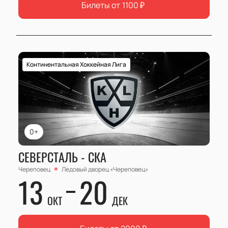
Билеты от
1100
₽
Континентальная Хоккейная Лига
0+
СЕВЕРСТАЛЬ - СКА
Череповец
Ледовый дворец «Череповец»
13
20
ОКТ
ДЕК