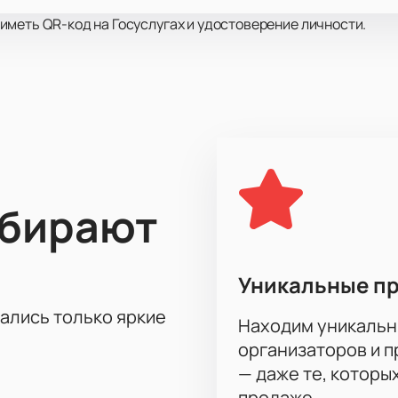
меть QR-код на Госуслугах и удостоверение личности.
ыбирают
Уникальные п
тались только яркие
Находим уникальн
организаторов и 
— даже те, которы
продаже.