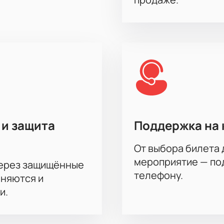
 и защита
Поддержка на 
От выбора билета 
мероприятие — под
через защищённые
телефону.
аняются и
и.