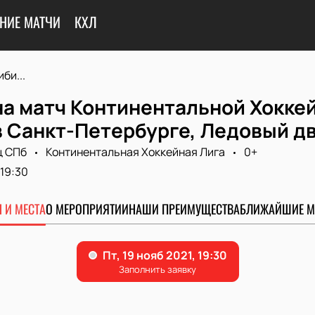
НИЕ МАТЧИ
КХЛ
би...
а матч Континентальной Хоккей
в Санкт-Петербурге, Ледовый д
ц СПб
Континентальная Хоккейная Лига
0+
19:30
 И МЕСТА
О МЕРОПРИЯТИИ
НАШИ ПРЕИМУЩЕСТВА
БЛИЖАЙШИЕ М