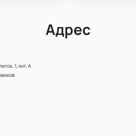
Адрес
ток, 1, лит. А
евиков