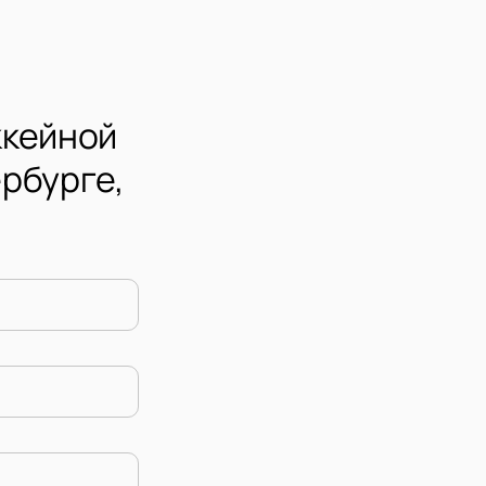
ккейной
ербурге,