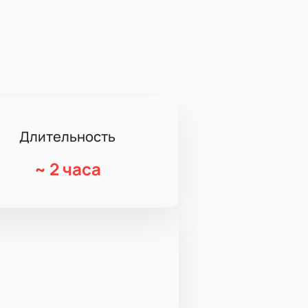
Длительность
~
2 часа