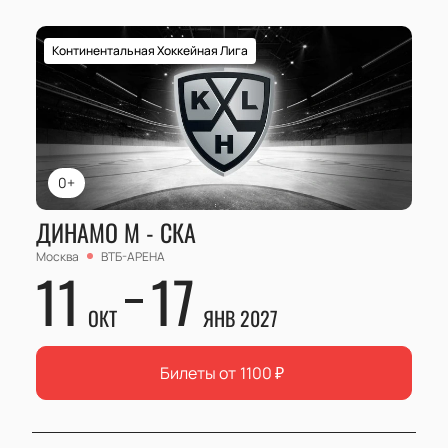
Континентальная Хоккейная Лига
0+
ДИНАМО М - СКА
Москва
ВТБ-АРЕНА
11
17
ОКТ
ЯНВ 2027
Билеты от
1100
₽