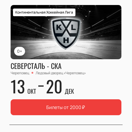
Континентальная Хоккейная Лига
0+
СЕВЕРСТАЛЬ - СКА
Череповец
Ледовый дворец «Череповец»
13
20
ОКТ
ДЕК
Билеты от
2000
₽