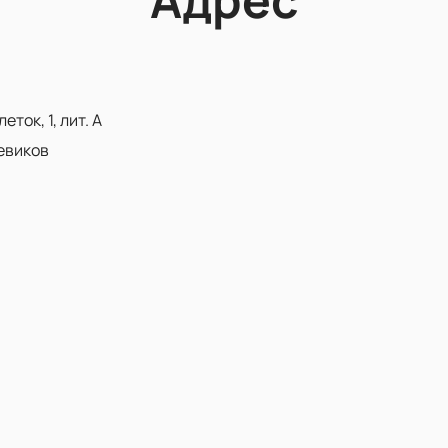
ток, 1, лит. А
евиков