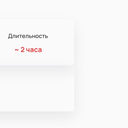
Длительность
~
2 часа