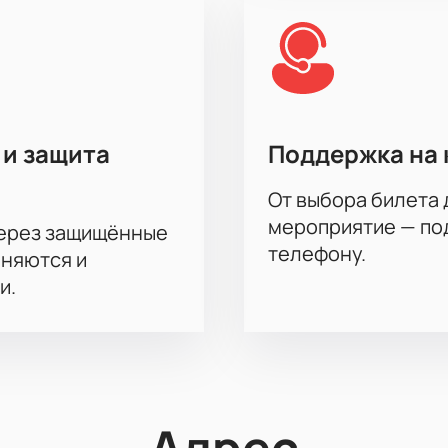
 и защита
Поддержка на 
От выбора билета 
мероприятие — под
через защищённые
телефону.
аняются и
и.
Адрес