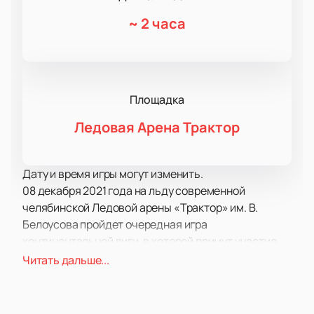
~
2 часа
Площадка
Ледовая Арена Трактор
Дату и время игры могут изменить.
08 декабря 2021 года на льду современной
челябинской Ледовой арены «Трактор» им. В.
Белоусова пройдет очередная игра
континентальной лиги, в которой примут участие
коллективы «Трактора» (Челябинск) и «СКА»
Читать дальше...
(Санкт-Петербург).
Команда из Челябинска под названием «Трактор»
начала свою историю в 1947 году. В сезоне 2005/06