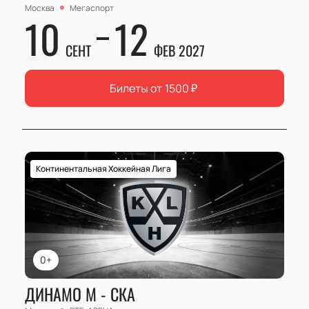
Москва
Мегаспорт
10
12
СЕНТ
ФЕВ 2027
Билеты от
1500
₽
Континентальная Хоккейная Лига
0+
ДИНАМО М - СКА