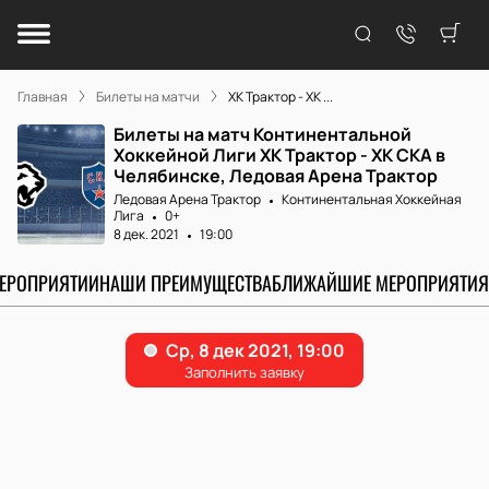
Главная
Билеты на матчи
ХК Трактор - ХК ...
Билеты на матч Континентальной
Хоккейной Лиги ХК Трактор - ХК СКА в
Челябинске, Ледовая Арена Трактор
Ледовая Арена Трактор
Континентальная Хоккейная
Лига
0+
8 дек. 2021
19:00
МЕРОПРИЯТИИ
НАШИ ПРЕИМУЩЕСТВА
БЛИЖАЙШИЕ МЕРОПРИЯТИЯ