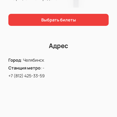
матч между «Трактором» и «СКА». С нами вы
сэкономите свое время и нервы на поиске нужных
билетов.
Выбрать билеты
Адрес
Город
:
Челябинск
Станция метро
:
-
+7 (812) 425-33-59