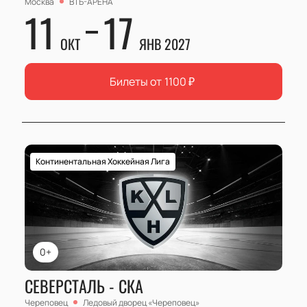
Москва
ВТБ-АРЕНА
11
17
ОКТ
ЯНВ 2027
Билеты от
1100
₽
Континентальная Хоккейная Лига
0+
СЕВЕРСТАЛЬ - СКА
Череповец
Ледовый дворец «Череповец»