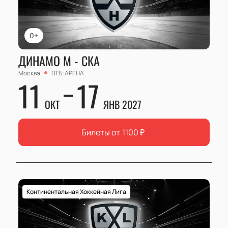
0+
ДИНАМО М - СКА
Москва
ВТБ-АРЕНА
11
17
ОКТ
ЯНВ 2027
Билеты от
1100
₽
Континентальная Хоккейная Лига