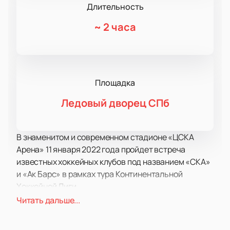
Длительность
~
2 часа
Площадка
Ледовый дворец СПб
В знаменитом и современном стадионе «ЦСКА
Арена» 11 января 2022 года пройдет встреча
известных хоккейных клубов под названием «СКА»
и «Ак Барс» в рамках тура Континентальной
Хоккейной Лиги.
«СКА», или Спортивный клуб армии, это один из
Читать дальше...
старейших хоккейных клубов страны, созданный
ещё в 1940-е годы. Дважды команда получала