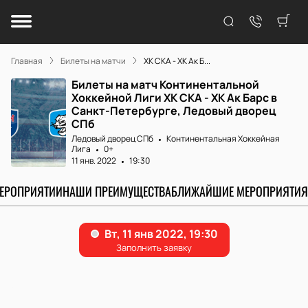
Главная
Билеты на матчи
ХК СКА - ХК Ак Б...
Билеты на матч Континентальной
Хоккейной Лиги ХК СКА - ХК Ак Барс в
Санкт-Петербурге, Ледовый дворец
СПб
Ледовый дворец СПб
Континентальная Хоккейная
Лига
0+
11 янв. 2022
19:30
МЕРОПРИЯТИИ
НАШИ ПРЕИМУЩЕСТВА
БЛИЖАЙШИЕ МЕРОПРИЯТИЯ