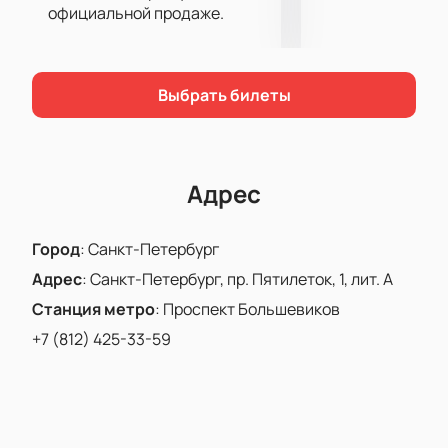
официальной продаже.
моментов.
Купить билеты на игру ХК «СКА» - ХК «Ак Барс»
теперь стало возможным у нас на сайте. Мы
постарались приложить все усилия, чтобы сделать
Выбрать билеты
наш сервис еще более понятным и
клиентоориентированным. Вам только останется
посетить само мероприятие.
Адрес
Город
:
Санкт-Петербург
Адрес
:
Санкт-Петербург, пр. Пятилеток, 1, лит. А
Станция метро
:
Проспект Большевиков
+7 (812) 425-33-59