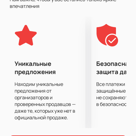
соперник — «Динамо Минск», белорусская команда
впечатления
с богатой историей, основанная в 1948 году. За
свою долгую историю «Динамо Минск» выступал в
чемпионатах БССР и СССР, а в высшей лиге
чемпионата СССР провёл 5 сезонов, достигнув
лучшего результата — 10 место в чемпионате
1989/90 годов.
Не упустите возможность стать частью этого
спортивного праздника и поддержать свою
Уникальные
Безопасная 
любимую команду.
Купить билеты
на нашем сайте
предложения
защита данн
— это просто и удобно. Поторопитесь, ведь
количество мест ограничено!
Находим уникальные
Все платежи про
Присоединяйтесь к тысячам болельщиков и
предложения от
защищённые шлю
ощутите атмосферу настоящего хоккейного
организаторов и
не сохраняются 
проверенных продавцов —
в безопасности.
сражения в Ледовом дворце!
даже те, которых уже нет в
официальной продаже.