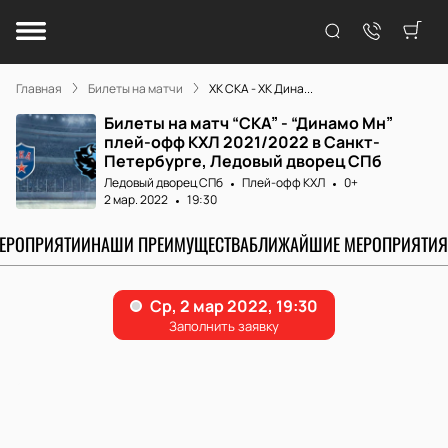
Главная
Билеты на матчи
ХК СКА - ХК Дина...
Билеты на матч “СКА” - “Динамо Мн”
плей-офф КХЛ 2021/2022 в Санкт-
Петербурге, Ледовый дворец СПб
Ледовый дворец СПб
Плей-офф КХЛ
0+
2 мар. 2022
19:30
МЕРОПРИЯТИИ
НАШИ ПРЕИМУЩЕСТВА
БЛИЖАЙШИЕ МЕРОПРИЯТИЯ