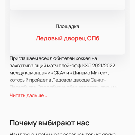
Площадка
Ледовый дворец СПб
Приглашаем всех любителей хоккея на
захватывающий матч плей-офф КХЛ 2021/2022
между командами «СКА» и «Динамо Минск»,
который пройдет в Ледовом дворце Санкт-
Петербурга. Это событие обещает стать ярким и
незабываемым моментом для всех поклонников
Читать дальше...
спорта.
На льду сойдутся два сильных соперника. «СКА» —
российский профессиональный хоккейный клуб из
Почему выбирают нас
Санкт-Петербурга, двукратный обладатель Кубка
Гагарина в сезонах 2014/2015 и 2016/2017. Их
Нам важно, чтобы у вас остались только яркие