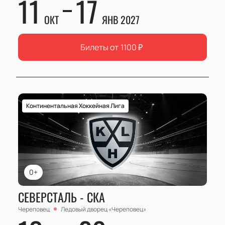
11
17
ОКТ
ЯНВ 2027
Билеты от
1100
₽
Континентальная Хоккейная Лига
0+
СЕВЕРСТАЛЬ - СКА
Череповец
Ледовый дворец «Череповец»