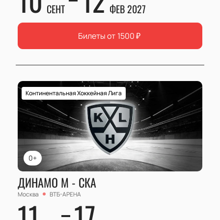
10
12
СЕНТ
ФЕВ 2027
Билеты от
1500
₽
Континентальная Хоккейная Лига
0+
ДИНАМО М - СКА
Москва
ВТБ-АРЕНА
11
17