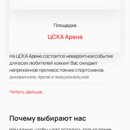
Площадка
ЦСКА Арена
На ЦСКА Арене состоится невероятное событие
для всех любителей хоккея! Вас ожидает
напряженное противостояние спортсменов,
динамичное, яркое и эмоциональное.
Вас ожидают несколько часов напряженного,
захватывающего противостояния соперников,
Читать дальше...
каждый из которых не намерен уступать другому.
Узнайте, что такое настоящий дух соперничества,
воля к победе и стремление, словом, настоящие
Почему выбирают нас
спортивные эмоции.
У вас есть редкая возможность ощутить себя
Нам важно, чтобы у вас остались только яркие