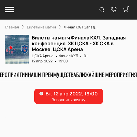
Главная
Билеты на матчи
Финал КХЛ. Запад...
Билеты на матч Финала КХЛ. Западная
конференция. ХК ЦСКА - ХК СКА в
Москве, ЦСКА Арена
ЦСКА Арена
Финал КХЛ
0+
12 апр. 2022
19:00
МЕРОПРИЯТИИ
НАШИ ПРЕИМУЩЕСТВА
БЛИЖАЙШИЕ МЕРОПРИЯТИЯ