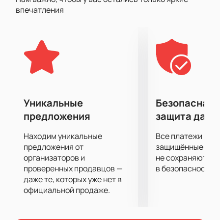
участником всего происходящего на ЦСКА Арене.
впечатления
Ваши эмоции, поддержка на трибунах помогут
спортсменам показать все, на что они способны,
ради достижения цели. Любовь и поддержка
болельщиков важна для них не менее собственной
подготовки и профессионализма.
Уникальные
Безопасная 
предложения
защита данн
Находим уникальные
Все платежи про
предложения от
защищённые шлю
организаторов и
не сохраняются 
проверенных продавцов —
в безопасности.
даже те, которых уже нет в
официальной продаже.