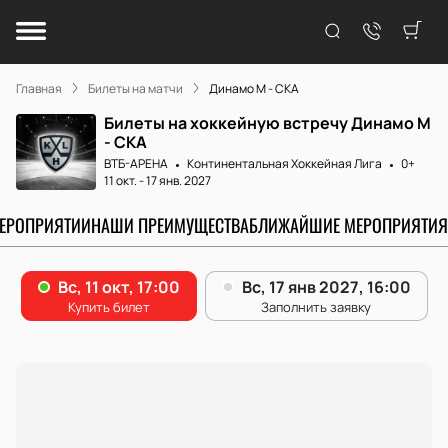
Главная
Билеты на матчи
Динамо М - СКА
Билеты на хоккейную встречу Динамо М
- СКА
ВТБ-АРЕНА
Континентальная Хоккейная Лига
0+
11 окт.
-
17 янв. 2027
МЕРОПРИЯТИИ
НАШИ ПРЕИМУЩЕСТВА
БЛИЖАЙШИЕ МЕРОПРИЯТИЯ