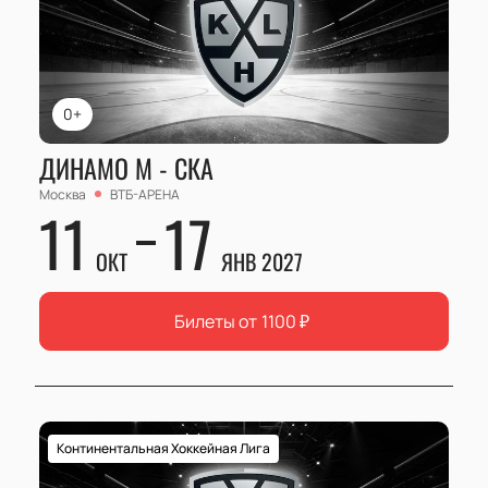
0+
ДИНАМО М - СКА
Москва
ВТБ-АРЕНА
11
17
ОКТ
ЯНВ 2027
Билеты от
1100
₽
Континентальная Хоккейная Лига