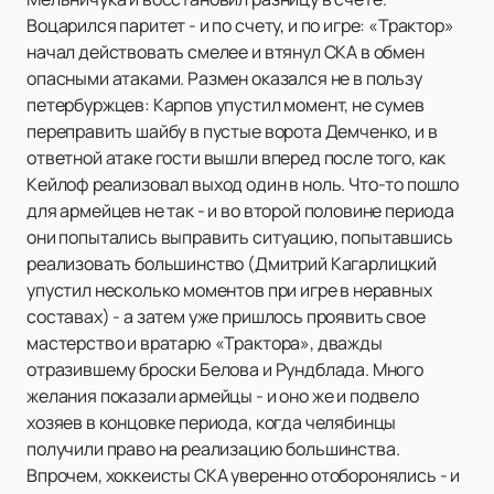
Воцарился паритет - и по счету, и по игре: «Трактор»
начал действовать смелее и втянул СКА в обмен
опасными атаками. Размен оказался не в пользу
петербуржцев: Карпов упустил момент, не сумев
переправить шайбу в пустые ворота Демченко, и в
ответной атаке гости вышли вперед после того, как
Кейлоф реализовал выход один в ноль. Что-то пошло
для армейцев не так - и во второй половине периода
они попытались выправить ситуацию, попытавшись
реализовать большинство (Дмитрий Кагарлицкий
упустил несколько моментов при игре в неравных
составах) - а затем уже пришлось проявить свое
мастерство и вратарю «Трактора», дважды
отразившему броски Белова и Рундблада. Много
желания показали армейцы - и оно же и подвело
хозяев в концовке периода, когда челябинцы
получили право на реализацию большинства.
Впрочем, хоккеисты СКА уверенно отоборонялись - и