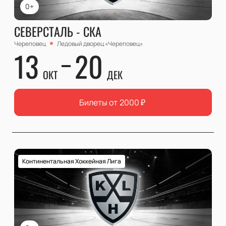
0+
СЕВЕРСТАЛЬ - СКА
Череповец
Ледовый дворец «Череповец»
13
20
ОКТ
ДЕК
Билеты от
2000
₽
Континентальная Хоккейная Лига