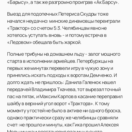
«Барысу», а так же разгромно проиграв «Ак Барсу».
Выезд для подопечных Петериса Скудры тоже
начался неудачно: минские динамовцы переиграли
«Трактор» со счетом 5:3. Челябинцам явно не
хотелось уступать вновь - и потому встреча в
«Ледовом» обещала быть жаркой.
Полные трибуны на домашнем льду - залог мощного
старта в исполнении армейцев. Петербуржцы на
первых же минутах перевели игру в чужую зону и
принялись искать подходы к воротам Демченко. И
долго ждать не пришлось: Данила Галенюк нашел
передачей Владимира Ткачева, тот вырезал точный
пас на пятак, и Максим Карпов в касание переправил
шайбу в верхний угол ворот «Трактора». К тому
моменту у гостей не было в активе ни одного броска,
однако практически сразу же челябинцы сравняли
счет: не прошло и минуты, как Гика прошил Алексея
Мельничука и восстановил разницу в счете.