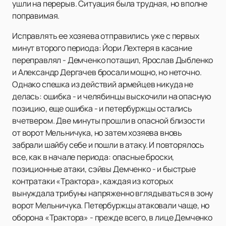
ушли на перерыв. Ситуация была трудная, но вполне
поправимая.
Исправлять ее хозяева отправились уже с первых
минут второго периода: Йори Лехтеря в касание
переправлял - Демченко потащил, Ярослав Дыбленко
и Александр Дергачев бросали мощно, но неточно.
Однако спешка из действий армейцев никуда не
делась: ошибка - и челябинцы выскочили на опасную
позицию, еще ошибка - и петербуржцы остались
вчетвером. Две минуты прошли в опасной близости
от ворот Мельничука, но затем хозяева вновь
забрали шайбу себе и пошли в атаку. И повторялось
все, как в начале периода: опасные броски,
позиционные атаки, сэйвы Демченко - и быстрые
контратаки «Трактора», каждая из которых
вынуждала трибуны напряженно вглядываться в зону
ворот Мельничука. Петербуржцы атаковали чаще, но
оборона «Трактора» - прежде всего, в лице Демченко