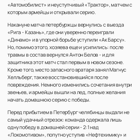
«Автомобилист» и неуступчивый «Трактор», матчем с
которым армейцы и открывали серию.
Накануне матча петербуржцы вернулись с выезда
«Рига - Казань», где они уверенно переиграли
«Динамо» и в упорной борьбе уступили «Ак Барсу».
Но, помимо этого, хозяева еще и усилились: после
травмы в состав вернулся Антон Белов - и для
защитника этот матч стал первым в новом сезоне.
Кроме того, место запасного вратаря занял Магнус
Хелльберг, также восстановившийся после
повреждения. Немного изменились сочетания внутри
звеньев, и армейцы вышли на лед, полные желания
начать домашнюю серию с победы.
Перед прибытием в Петербург челябинцы выдали не
самый удачный отрезок: команда одержала лишь
одну победу в домашней серии - 2:1 над
«Локомотивом», попутно уступив «Нефтехимику» и