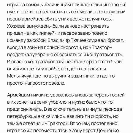
игры, на помощь челябинцам пришло большинство - и
пусть гости его реализовать не смогли, но атакующий
порыв армейцев сбить у них все же получилось.
Хозяева вынуждены были заново настраивать
прицел - а как иначе? - и первое звено повело
команду за собой. Владимир Ткачев отдавал, бросал,
входил в зону на полной скорости, но «Трактор»
продолжал уверенно обороняться и контратаковать.
И опасно контратаковать: несколько раз гости были
близки к третьей шайбе, но где-то справился
Мельничук, где-то выручили защитники, а где-то
просто-напросто повезло.
Армейцам никак не удавалось вновь запереть гостей
в их зоне - а время уходило, и нужно было что-то
предпринимать. В заключительные минуты периода
петербуржцы включились, взвинтили скорость, но
тем же ответил и «Трактор». Впрочем, постепенно
игра все же переместилась в зону ворот Демченко,