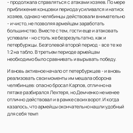
- продолжала справляться с атаками хозяев. По мере
приближения концовки периода усиливался и натиск
хозяев, однако челябинцы действовали внимательно
- и чисто, не позволяя армейцам заработать
большинство. Вместе с тем, гости еще и атаковать
успевали - но столь же безрезультатно, как и
петербуржцы. Безголевой второй период - все те же
1:2 на табло. В третьем периоде армейцам
необходимо было сравнивать и вырывать победу.
И вновь активное начало от петербуржцев - и вновь
реализовать свои моменты им мешала оборона
челябинцев: опасно бросал Карпов, отлично на
пятаке разбирался Лехтеря, но Демченко не менее
отлично действовал и в рамке своих ворот. И когда
казалось, что армейцы окончательно нашли удобный
для себя темп