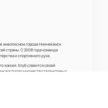
сь в живописном городе Нижнекамск
ей страны. С 2008 года команда
терства и спортивного духа.
го хоккея. Клуб славится своей
мик воспитал множество талантливых
 ознакомиться с расписанием и
обытия и поддержать любимую