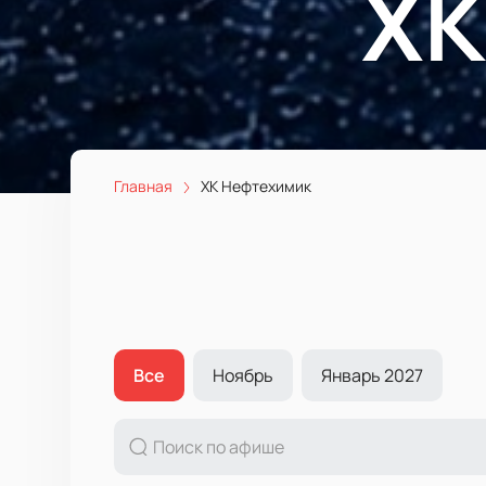
ХК
Главная
ХК Нефтехимик
Все
Ноябрь
Январь 2027