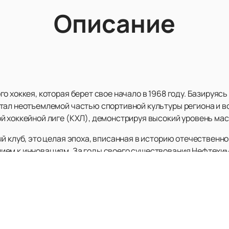
Описание
о хоккея, которая берет свое начало в 1968 году. Базируя
тал неотъемлемой частью спортивной культуры региона и вс
й хоккейной лиге (КХЛ), демонстрируя высокий уровень мас
й клуб, это целая эпоха, вписанная в историю отечественно
ием к инновациям. За годы своего существования Нефтехи
ский хоккей на международной арене.
купить билеты
на захватывающие матчи Нефтехимика, но и
ная возможность стать частью невероятного спортивного с