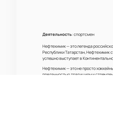
Деятельность
:
спортсмен
Нефтехимик — это легенда российског
Республики Татарстан, Нефтехимик с
успешно выступает в Континентально
Нефтехимик — это не просто хоккейны
преданностью традициям и стремлен
игроков, которые прославили россий
На нашем сайте вы можете не только
афишей предстоящих игр. Это отлич
команду вживую.