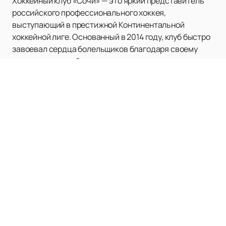
Хоккейный клуб «Сочи» — это яркий представитель
российского профессионального хоккея,
выступающий в престижной Континентальной
хоккейной лиге. Основанный в 2014 году, клуб быстро
завоевал сердца болельщиков благодаря своему
стремлению к победам и захватывающим матчам.
Базируясь в живописном городе Сочи
Краснодарского края, команда выступает на одной из
самых современных арен страны — Дворце спорта
«Большой», который вмещает 12 000 зрителей.
«Сочи» с первого сезона 2014/15 выступает в
дивизионе Боброва, демонстрируя высокий уровень
игры и профессионализма. Уникальность клуба
заключается не только в его молодости, но и в
амбициозных целях и стремлениях, которые он
ставит перед собой. За короткий срок «Сочи» сумел
создать крепкую базу преданных болельщиков и
завоевать уважение соперников.