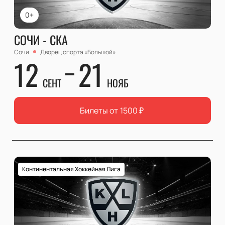
0+
СОЧИ - СКА
Сочи
Дворец спорта «Большой»
12
21
СЕНТ
НОЯБ
Билеты от
1500
₽
Континентальная Хоккейная Лига