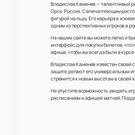
Владислав Каменев — талантливый ро
Орск, Россия. С впечатляющим росто
фигурой на льду. Его карьера в хокке
одним из перспективных игроков в ро
На нашем сайте вы можете легко и б
интерфейс для покупки билетов, что 
афиша, чтобы вы всегда были в курсе
Владислав Каменев известен своей ст
защите делают его универсальным иг
стремится к новым высотам в своей 
Не упустите возможность увидеть игр
расписанием и афишей матчей. Подд