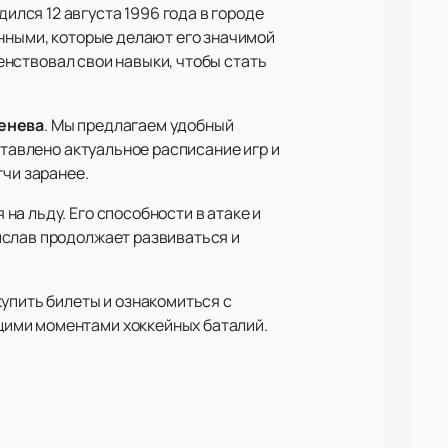
лся 12 августа 1996 года в городе
анными, которые делают его значимой
шенствовал свои навыки, чтобы стать
менева
. Мы предлагаем удобный
ставлено актуальное расписание игр и
тчи заранее.
а льду. Его способности в атаке и
ислав продолжает развиваться и
упить билеты и ознакомиться с
щими моментами хоккейных баталий.