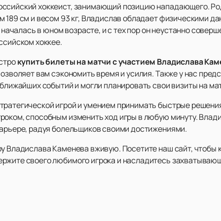
ссийский хоккеист, занимающий позицию нападающего. Роди
м 189 см и весом 93 кг, Владислав обладает физическими д
е началась в юном возрасте, и с тех пор он неустанно совер
ссийском хоккее.
ыстро
купить билеты на матчи с участием Владислава Ка
позволяет вам сэкономить время и усилия. Также у нас пред
 ближайших событий и могли планировать свои визиты на ма
ратегической игрой и умением принимать быстрые решения н
роком, способным изменить ход игры в любую минуту. Влад
карьере, радуя болельщиков своими достижениями.
у Владислава Каменева вживую. Посетите наш сайт, чтобы к
ержите своего любимого игрока и насладитесь захватываю