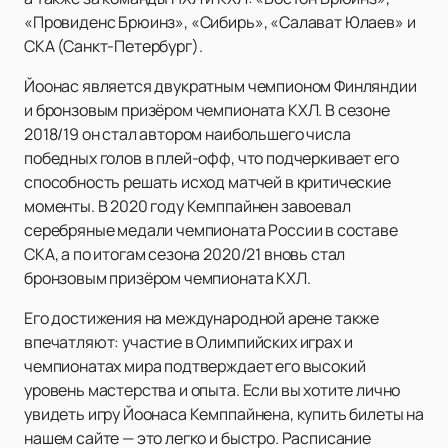
«Провиденс Брюинз», «Сибирь», «Салават Юлаев» и
СКА (Санкт-Петербург).
Йоонас является двукратным чемпионом Финляндии
и бронзовым призёром чемпионата КХЛ. В сезоне
2018/19 он стал автором наибольшего числа
победных голов в плей-офф, что подчеркивает его
способность решать исход матчей в критические
моменты. В 2020 году Кемппайнен завоевал
серебряные медали чемпионата России в составе
СКА, а по итогам сезона 2020/21 вновь стал
бронзовым призёром чемпионата КХЛ.
Его достижения на международной арене также
впечатляют: участие в Олимпийских играх и
чемпионатах мира подтверждает его высокий
уровень мастерства и опыта. Если вы хотите лично
увидеть игру Йоонаса Кемппайнена, купить билеты на
нашем сайте — это легко и быстро. Расписание