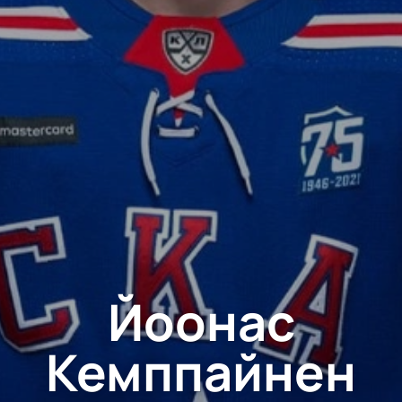
Йоонас
Кемппайнен