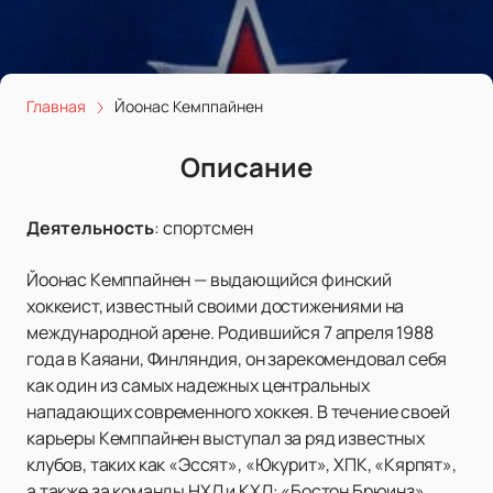
Главная
Йоонас Кемппайнен
Описание
Деятельность
:
спортсмен
Йоонас Кемппайнен — выдающийся финский
хоккеист, известный своими достижениями на
международной арене. Родившийся 7 апреля 1988
года в Каяани, Финляндия, он зарекомендовал себя
как один из самых надежных центральных
нападающих современного хоккея. В течение своей
карьеры Кемппайнен выступал за ряд известных
клубов, таких как «Эссят», «Юкурит», ХПК, «Кярпят»,
а также за команды НХЛ и КХЛ: «Бостон Брюинз»,