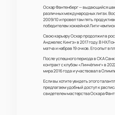
Оскар Фантенберг — выдающийся шве
различных международных лигах. Вос
2009/10 и провел там пять продуктив
победителем хоккейной Лиги чемпио
Свою карьеру Оскар продолжил в росс
Анджелес Кингз» в 2017 году. В НХЛ о
матча и набрав 19 очков. Его опыт в 
После успешного периода в СКА Санкт
контракт с клубом «Линчёпинг» в 20
мира 2016 года и участвовал в Олимп
Если вы хотите увидеть этого талант
предлагаем удобный доступ к распис
свидетелем мастерства Оскара Фанте