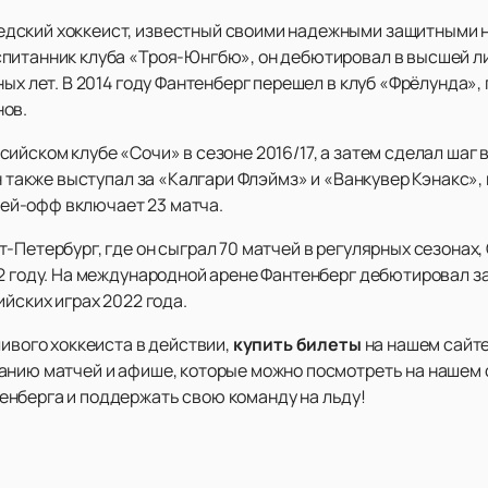
дский хоккеист, известный своими надежными защитными н
питанник клуба «Троя-Юнгбю», он дебютировал в высшей лиг
ных лет. В 2014 году Фантенберг перешел в клуб «Фрёлунда»,
нов.
ийском клубе «Сочи» в сезоне 2016/17, а затем сделал шаг в
н также выступал за «Калгари Флэймз» и «Ванкувер Кэнакс»,
плей-офф включает 23 матча.
-Петербург, где он сыграл 70 матчей в регулярных сезонах
22 году. На международной арене Фантенберг дебютировал 
ийских играх 2022 года.
ливого хоккеиста в действии,
купить билеты
на нашем сайте
анию матчей и афише, которые можно посмотреть на нашем с
нберга и поддержать свою команду на льду!