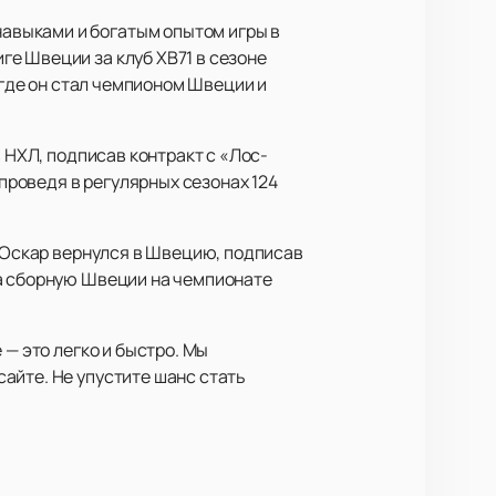
авыками и богатым опытом игры в
е Швеции за клуб ХВ71 в сезоне
 где он стал чемпионом Швеции и
 НХЛ, подписав контракт с «Лос-
 проведя в регулярных сезонах 124
, Оскар вернулся в Швецию, подписав
за сборную Швеции на чемпионате
 — это легко и быстро. Мы
айте. Не упустите шанс стать