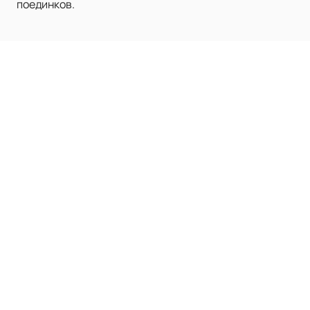
поединков.
Наверх
ХК СКА
Билеты на матчи
Клуб
Домашние матчи
О нас
Оплата и доставка