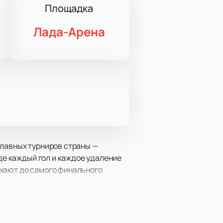
Площадка
Лада-Арена
главных турниров страны —
где каждый гол и каждое удаление
тихают до самого финального
ведущих клубов России и