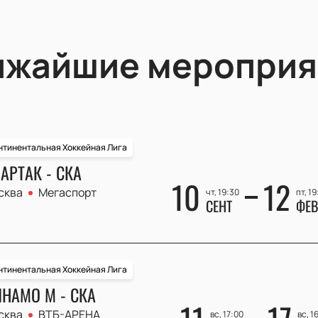
ижайшие мероприя
нтинентальная Хоккейная Лига
АРТАК - СКА
10
12
сква
Мегаспорт
чт, 19:30
пт, 19
СЕНТ
ФЕВ
нтинентальная Хоккейная Лига
НАМО М - СКА
сква
ВТБ-АРЕНА
вс, 17:00
вс, 1