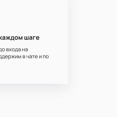
ти указана прямо на сайте.
каждом шаге
до входа на
 большого спортивного события,
держим в чате и по
и сколько идет матч.