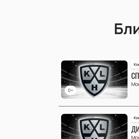
Бл
Ко
СП
Мо
0+
Ко
ДИ
Мо