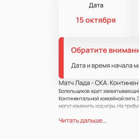
Дата
15 октября
Обратите вниман
Дата и время начала м
Матч Лада - СКА. Континен
Болельщиков ждет захватывающий х
Континентальной хоккейной лиги. 
могут изменить ход игры. На трибу
свистка. Для поклонников хоккея 
Читать дальше...
поддержать свою команду.
Дата и место проведения и