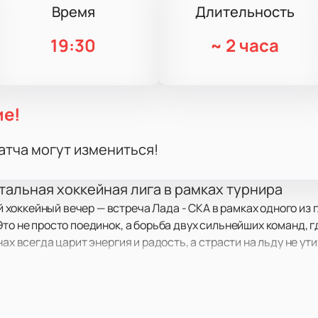
Время
Длительность
19:30
~
2 часа
ие!
атча могут измениться!
тальная хоккейная лига в рамках турнира
оккейный вечер — встреча Лада - СКА в рамках одного из 
Это не просто поединок, а борьба двух сильнейших команд, 
нах всегда царит энергия и радость, а страсти на льду не у
этот матч станет отличным шансом увидеть противостояние 
гры в Тольятти