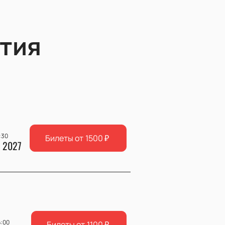
тия
:30
Билеты от
1500
₽
 2027
6:00
Билеты от
1100
₽