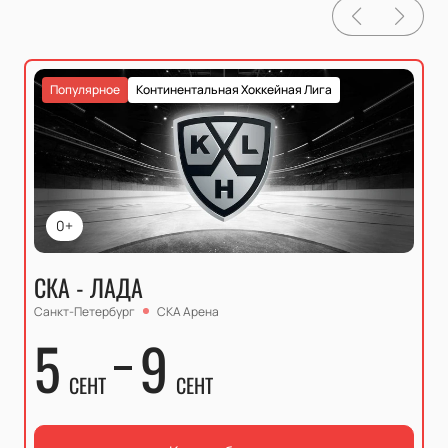
Популярное
Континентальная Хоккейная Лига
0+
СКА - ЛАДА
Санкт-Петербург
СКА Арена
5
9
СЕНТ
СЕНТ