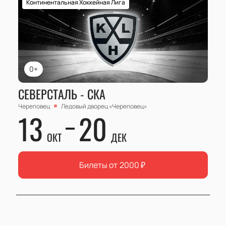
Континентальная Хоккейная Лига
0+
СЕВЕРСТАЛЬ - СКА
Череповец
Ледовый дворец «Череповец»
13
20
ОКТ
ДЕК
Билеты от
2000
₽