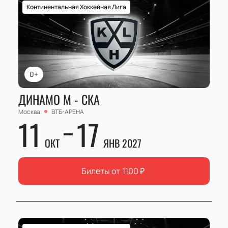
Континентальная Хоккейная Лига
0+
ДИНАМО М - СКА
Москва
ВТБ-АРЕНА
11
17
ОКТ
ЯНВ 2027
Билеты от
1100
₽