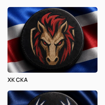
Доступны ВИП-ложи для особых гостей
Специальные предложения компаниям
Возможность заказа билетов по телефону
Актуальная цена указана при покупке
Купить билеты
на ближайшие матчи можно
заранее — это лучший способ для настоящих
поклонников хоккея не пропустить игру любимых
команд и узнать точное время начала встречи.
ХК СКА