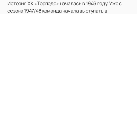
История ХК «Торпедо» началась в 1946 году. Уже с
сезона 1947/48 команда начала выступать в
официальных хоккейных чемпионатах Советского
Союза. В 1952 году клуб впервые попал в высший
дивизион. Несмотря на временные неудачи и вылеты
из сильнейшей лиги, команда всегда возвращалась в
число лидеров. В 1961 году «Торпедо» завоевал
первую значимую награду – серебряные медали
чемпионата СССР. Этот успех стал историческим, так
как впервые комплект медалей достался не
московскому клубу. В тот год за команду играли такие
легенды, как Виктор Коноваленко, Игорь Шичков,
Валерий Кормаков и другие, а тренером был Дмитрий
Богинов.
В период 1960-1980-х годов ХК «Торпедо»
неоднократно входил в число лидеров чемпионатов,
получая престижные награды. В 1983 и 1985 годах
клуб удостоился приза «Гроза авторитетов», который