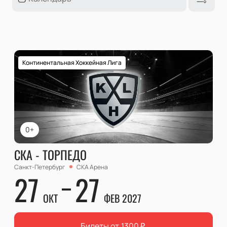
Континентальная Хоккейная Лига
0+
СКА - ТОРПЕДО
Санкт-Петербург
СКА Арена
27
27
ОКТ
ФЕВ 2027
Билеты от
1300
₽