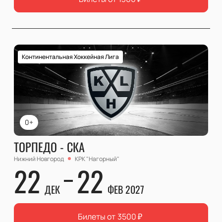
Континентальная Хоккейная Лига
0+
ТОРПЕДО - СКА
Нижний Новгород
КРК "Нагорный"
22
22
ДЕК
ФЕВ 2027
Билеты от
3500
₽