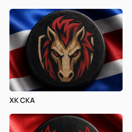
удобно.
Простая схема зала помогает выбрать
лучшие места для просмотра игры;
Онлайн-бронирование экономит время — не
нужно ждать в очереди;
Доступны ВИП-ложи для тех, кто хочет
максимального комфорта во время матча;
Корпоративным клиентам предоставляем
выгодные условия для покупки билетов;
Оформите заказ по телефону — мы быстро
обработаем заявку;
Цены на билеты прозрачные — вы заранее
знаете стоимость;
Стоимость зависит от выбранного сектора и
ХК СКА
категории;
Покупка через наш сайт гарантирует
подлинность билетов и удобство оформления
заказа.
На нашем сайте вы найдете свежую информацию о