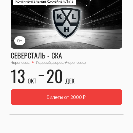
Континентальная Хоккейная Лига
0+
СЕВЕРСТАЛЬ - СКА
Череповец
Ледовый дворец «Череповец»
13
20
ОКТ
ДЕК
Билеты от
2000
₽