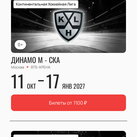
Континентальная Хоккейная Лига
0+
ДИНАМО М - СКА
Москва
ВТБ-АРЕНА
11
17
ОКТ
ЯНВ 2027
Билеты от
1100
₽