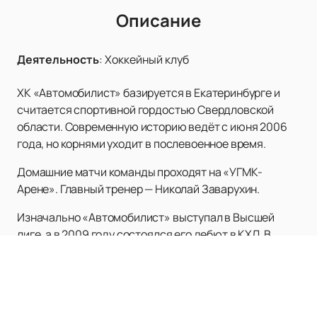
Описание
Деятельность
:
Хоккейный клуб
ХК «Автомобилист» базируется в Екатеринбурге и
считается спортивной гордостью Свердловской
области. Современную историю ведёт с июня 2006
года, но корнями уходит в послевоенное время.
Домашние матчи команды проходят на «УГМК-
Арене». Главный тренер — Николай Заварухин.
Изначально «Автомобилист» выступал в Высшей
лиге, а в 2009 году состоялся его дебют в КХЛ. В
первом же сезоне в Континентальной лиге команде
улыбнулась удача — попадание в плей-офф, где в
своём единственном матче она проиграла «Салавату
Юлаеву». Наивысшим достижением в национальном