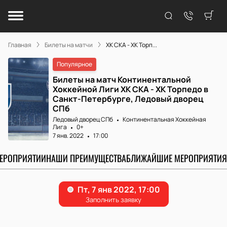
Главная
Билеты на матчи
ХК СКА - ХК Торп...
Популярное
Билеты на матч Континентальной
Хоккейной Лиги ХК СКА - ХК Торпедо в
Санкт-Петербурге, Ледовый дворец
СПб
Ледовый дворец СПб
Континентальная Хоккейная
Лига
0+
7 янв. 2022
17:00
МЕРОПРИЯТИИ
НАШИ ПРЕИМУЩЕСТВА
БЛИЖАЙШИЕ МЕРОПРИЯТИЯ