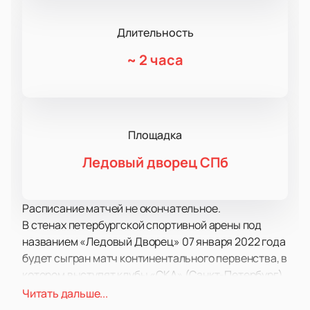
Длительность
~
2 часа
Площадка
Ледовый дворец СПб
Расписание матчей не окончательное.
В стенах петербургской спортивной арены под
названием «Ледовый Дворец» 07 января 2022 года
будет сыгран матч континентального первенства, в
котором выступят клубы «СКА» (Санкт-Петербург)
и «Торпедо» (Нижний Новгород).
Читать дальше...
Питерский «СКА» — это точно не тот коллектив,