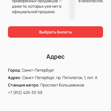
проверенных продавцов —
в безопасности.
команд с выдающейся историей и характером.
даже те, которых уже нет в
Увидеть игру популярных клубов КХЛ вы сможете,
официальной продаже.
купив билеты на матч «СКА» и «Торпедо» на этом
сайте.
Выбрать билеты
Адрес
Город
:
Санкт-Петербург
Адрес
:
Санкт-Петербург, пр. Пятилеток, 1, лит. А
Станция метро
:
Проспект Большевиков
+7 (812) 425-33-59