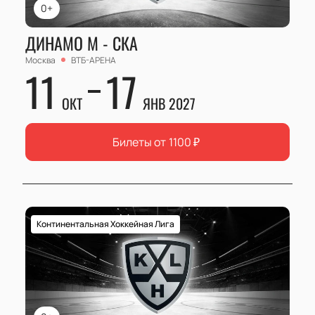
0+
ДИНАМО М - СКА
Москва
ВТБ-АРЕНА
11
17
ОКТ
ЯНВ 2027
Билеты от
1100
₽
Континентальная Хоккейная Лига