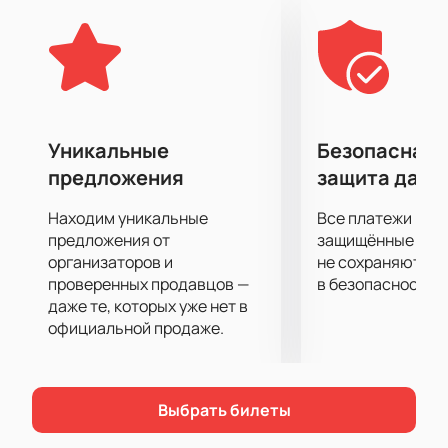
быстроразвивающихся молодых клубов.
Питерский «СКА» вряд ли нуждается в
рекомендациях как хоккейный клуб. Это
знаменитая команда, которая еще с советских
времен считалась одним из лидеров чемпионата и
составляла конкуренцию грандам уровня «ЦСКА».
Уникальные
Безопасная 
Среди наград клуба - Кубок Гагарина, Кубок
предложения
защита данн
Западной конференции, Кубок Континента, Кубок
Открытия и многие другие.
Находим уникальные
Все платежи про
Сочинским хоккеистам сегодня однозначно
предложения от
защищённые шлю
должны помочь домашние трибуны. Поэтому
организаторов и
не сохраняются 
проверенных продавцов —
в безопасности.
приходите и поддержите свою любимую команду.
даже те, которых уже нет в
Купить билеты на матч «Сочи» - «СКА» можно у нас
официальной продаже.
на сайте.
Выбрать билеты