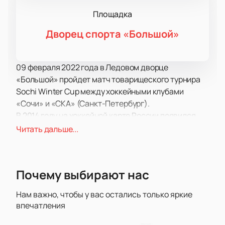
Площадка
Дворец спорта «Большой»
09 февраля 2022 года в Ледовом дворце
«Большой» пройдет матч товарищеского турнира
Sochi Winter Cup между хоккейными клубами
«Сочи» и «СКА» (Санкт-Петербург).
В 2014 году на хоккейной карте России появился
еще один профессиональный клуб. Им стала
Читать дальше...
амбициозная команда под названием «Сочи».
Безусловно, этому факту во многом
способствовало проведение зимней олимпиады,
Почему выбирают нас
которая вывела на новый уровень спортивную
инфраструктуру региона. С первого же сезона
Нам важно, чтобы у вас остались только яркие
команда была принята в элитную континентальную
впечатления
лигу. За все время существования «Сочи»
зарекомендовал себя как один из самых