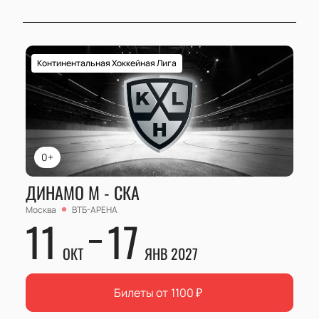
Континентальная Хоккейная Лига
0+
ДИНАМО М - СКА
Москва
ВТБ-АРЕНА
11
17
ОКТ
ЯНВ 2027
Билеты от
1100
₽