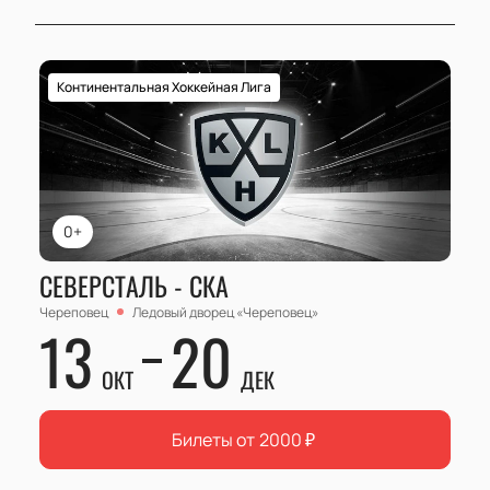
Континентальная Хоккейная Лига
0+
СЕВЕРСТАЛЬ - СКА
Череповец
Ледовый дворец «Череповец»
13
20
ОКТ
ДЕК
Билеты от
2000
₽