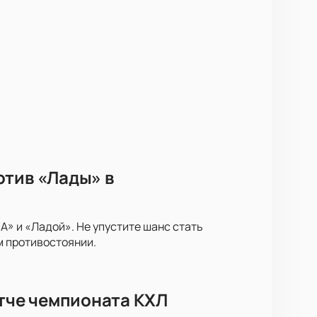
отив «Лады» в
» и «Ладой». Не упустите шанс стать
м противостоянии.
атче чемпионата КХЛ