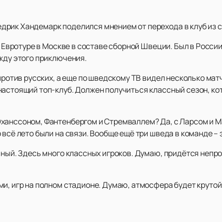
дрик Хандемарк поделился мнением от перехода в клуб из 
а Евротуре в Москве в составе сборной Швеции. Был в России 
жду этого приключения.
 против русских, а еще по шведскому ТВ видел несколько мат
настоящий топ-клуб. Должен получиться классный сезон, к
ханссоном, Фантенбергом и Стремваллем? Да, с Ларсом и Ма
всё лето были на связи. Вообще ещё три шведа в команде – э
чный. Здесь много классных игроков. Думаю, придётся непро
и, игр на полном стадионе. Думаю, атмосфера будет крутой,