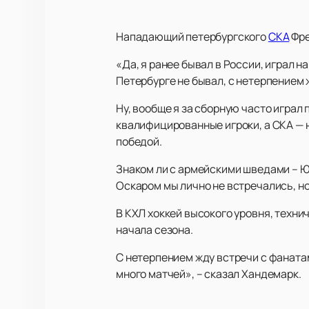
Нападающий петербургского
СКА
Фре
«Да, я ранее бывал в России, играл н
Петербурге не бывал, с нетерпением 
Ну, вообще я за сборную часто играл
квалифицированные игроки, а СКА — 
победой.
Знаком ли с армейскими шведами – Ю
Оскаром мы лично не встречались, но 
В КХЛ хоккей высокого уровня, техни
начала сезона.
С нетерпением жду встречи с фанатам
много матчей», – сказал Хандемарк.