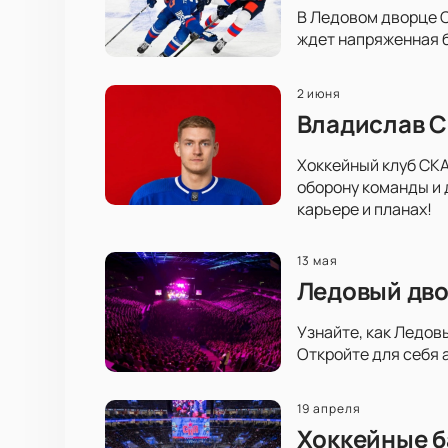
В Ледовом дворце С
ждет напряженная б
2 июня
Владислав С
Хоккейный клуб СКА
оборону команды и 
карьере и планах!
13 мая
Ледовый дво
Узнайте, как Ледов
Откройте для себя 
19 апреля
Хоккейные б