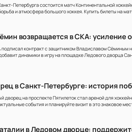
анкт-Петербурга состоится матч Континентальной хоккей
орьба и атмосфера большого хоккея. Купить билеты на мат
ёмин возвращается в СКА: усиление о
 подписал контракт с защитником Владиславом Сёминым на
добавит динамики в игру на площадке Ледового дворца Сан
рец в Санкт-Петербурге: история поб
ый дворец на проспекте Пятилеток стал ареной для хоккей
актуальные события и планируйте визит в это знаковое мес
аталии в Ледовом дворце: поддержит