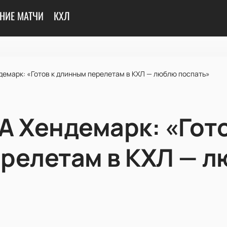
НИЕ МАТЧИ
КХЛ
демарк: «Готов к длинным перелетам в КХЛ — люблю поспать»
А Хендемарк: «Гото
релетам в КХЛ — 