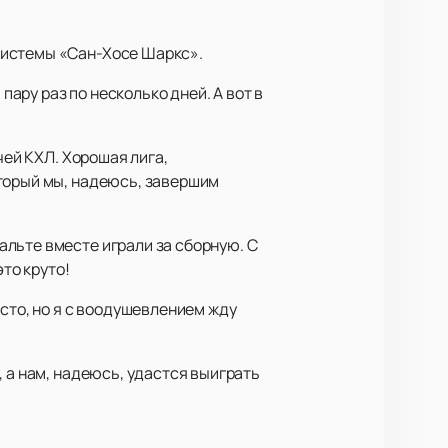
системы «Сан-Хосе Шаркс».
пару раз по несколько дней. А вот в
чей КХЛ. Хорошая лига,
оторый мы, надеюсь, завершим
льте вместе играли за сборную. С
то круто!
сто, но я с воодушевлением жду
 а нам, надеюсь, удастся выиграть