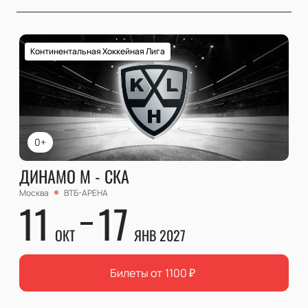
Континентальная Хоккейная Лига
0+
ДИНАМО М - СКА
Москва
ВТБ-АРЕНА
11
17
ОКТ
ЯНВ 2027
Билеты от
1100
₽