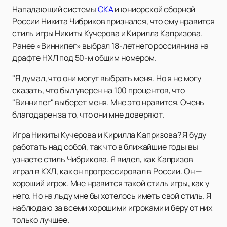
Нападающий системы
СКА
и юниорской сборной
России Никита Чибриков признался, что ему нравится
стиль игры Никиты Кучерова и Кирилла Капризова.
Ранее «Виннипег» выбрал 18-летнего россиянина на
драфте НХЛ под 50-м общим номером.
"Я думал, что они могут выбрать меня. Но я не могу
сказать, что был уверен на 100 процентов, что
"Виннипег" выберет меня. Мне это нравится. Очень
благодарен за то, что они мне доверяют.
Игра Никиты Кучерова и Кирилла Капризова? Я буду
работать над собой, так что в ближайшие годы вы
узнаете стиль Чибрикова. Я видел, как Капризов
играл в КХЛ, как он прогрессировал в России. Он —
хороший игрок. Мне нравится такой стиль игры, как у
него. Но на льду мне бы хотелось иметь свой стиль. Я
наблюдаю за всеми хорошими игроками и беру от них
только лучшее.