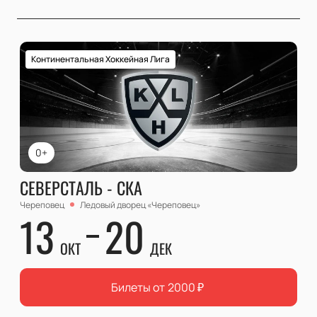
Континентальная Хоккейная Лига
0+
СЕВЕРСТАЛЬ - СКА
Череповец
Ледовый дворец «Череповец»
13
20
ОКТ
ДЕК
Билеты от
2000
₽