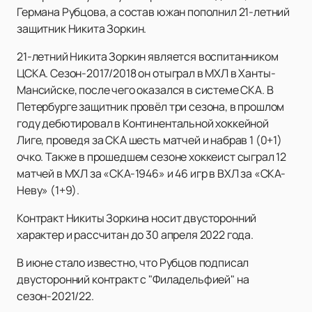
Германа Рубцова, а состав южан пополнил 21-летний
защитник Никита Зоркин.
21-летний Никита Зоркин является воспитанником
ЦСКА. Сезон-2017/2018 он отыграл в МХЛ в Ханты-
Мансийске, после чего оказался в системе СКА. В
Петербурге защитник провёл три сезона, в прошлом
году дебютировал в Континентальной хоккейной
Лиге, проведя за СКА шесть матчей и набрав 1 (0+1)
очко. Также в прошедшем сезоне хоккеист сыграл 12
матчей в МХЛ за «СКА-1946» и 46 игр в ВХЛ за «СКА-
Неву» (1+9).
Контракт Никиты Зоркина носит двусторонний
характер и рассчитан до 30 апреля 2022 года.
В июне стало известно, что Рубцов подписал
двусторонний контракт с "Филадельфией" на
сезон-2021/22.