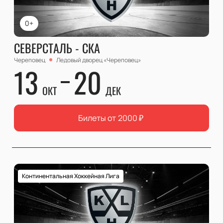
0+
СЕВЕРСТАЛЬ - СКА
Череповец
Ледовый дворец «Череповец»
13
20
ОКТ
ДЕК
Билеты от
2000
₽
Континентальная Хоккейная Лига