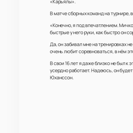
«Карьялы».
В матче сборных команд на турнире, в
«Конечно, я под впечатлением. Мичко
быстрые у него руки, как быстро он с
Да, он забивал мне на тренировках не
очень любит соревноваться, в нём эт
В свои 16 лет я даже близко не был к
усердно работает. Надеюсь, он будет
Юханссон.