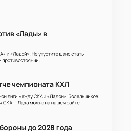
отив «Лады» в
» и «Ладой». Не упустите шанс стать
м противостоянии.
атче чемпионата КХЛ
ной лиги между СКА и «Ладой». Болельщиков
ч СКА — Лада можно на нашем сайте.
бороны до 2028 года