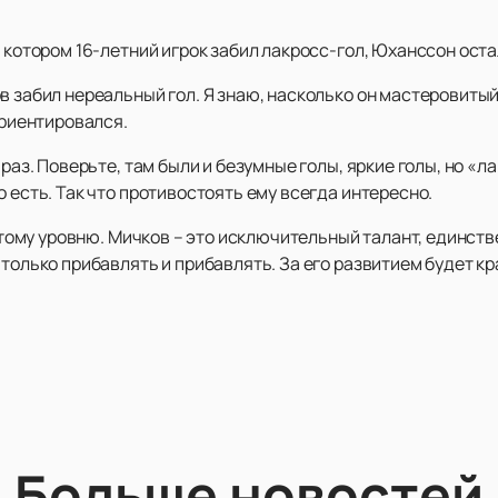
 котором 16-летний игрок забил лакросс-гол, Юханссон оста
в забил нереальный гол. Я знаю, насколько он мастеровитый 
ориентировался.
 раз. Поверьте, там были и безумные голы, яркие голы, но «л
о есть. Так что противостоять ему всегда интересно.
 этому уровню. Мичков – это исключительный талант, единстве
 только прибавлять и прибавлять. За его развитием будет кр
Больше новостей