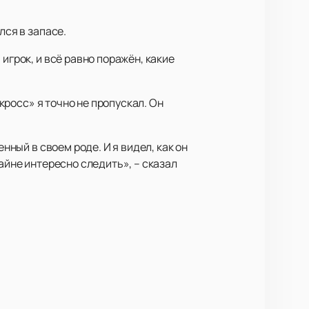
лся в запасе.
игрок, и всё равно поражён, какие
акросс» я точно не пропускал. Он
нный в своем роде. И я видел, как он
айне интересно следить», – сказал