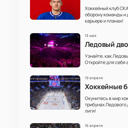
Хоккейный клуб СКА
оборону команды и 
карьере и планах!
13 мая
Ледовый дво
Узнайте, как Ледов
Откройте для себя 
19 апреля
Хоккейные б
Окунитесь в мир хо
трибунах Ледового 
лиги!
16 апреля