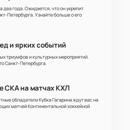
 два года. Ожидается, что он укрепит
кт-Петербурга. Узнайте больше о его
ед и ярких событий
ных триумфов и культурных мероприятий.
то Санкт-Петербурга.
е СКА на матчах КХЛ
тные обладатели Кубка Гагарина ждут вас на
ющих матчей Континентальной хоккейной