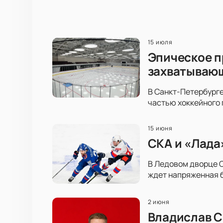
15 июля
Эпическое п
захватываю
В Санкт-Петербурге
частью хоккейного 
15 июня
СКА и «Лада
В Ледовом дворце С
ждет напряженная б
2 июня
Владислав С