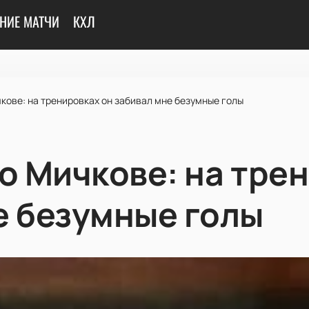
НИЕ МАТЧИ
КХЛ
кове: на тренировках он забивал мне безумные голы
о Мичкове: на тре
е безумные голы