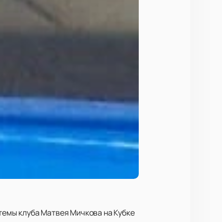
емы клуба Матвея Мичкова на Кубке