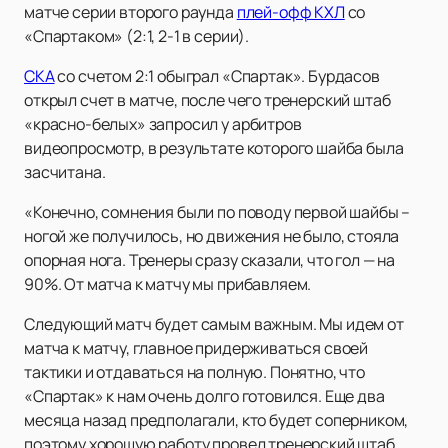
матче серии второго раунда
плей-офф КХЛ
со
«Спартаком» (2:1, 2-1 в серии).
СКА
со счетом 2:1 обыграл «Спартак». Бурдасов
открыл счет в матче, после чего тренерский штаб
«красно-белых» запросил у арбитров
видеопросмотр, в результате которого шайба была
засчитана.
«Конечно, сомнения были по поводу первой шайбы –
ногой же получилось, но движения не было, стояла
опорная нога. Тренеры сразу сказали, что гол — на
90%. От матча к матчу мы прибавляем.
Следующий матч будет самым важным. Мы идем от
матча к матчу, главное придерживаться своей
тактики и отдаваться на полную. Понятно, что
«Спартак» к нам очень долго готовился. Еще два
месяца назад предполагали, кто будет соперником,
поэтому хорошую работу провел тренерский штаб