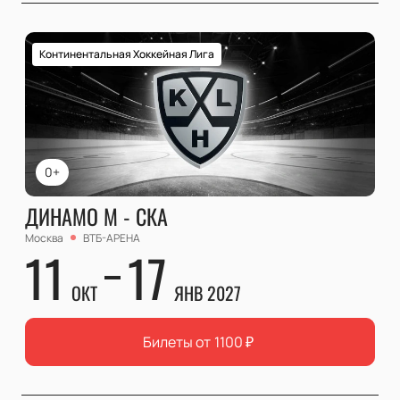
Континентальная Хоккейная Лига
0+
ДИНАМО М - СКА
Москва
ВТБ-АРЕНА
11
17
ОКТ
ЯНВ 2027
Билеты от
1100
₽