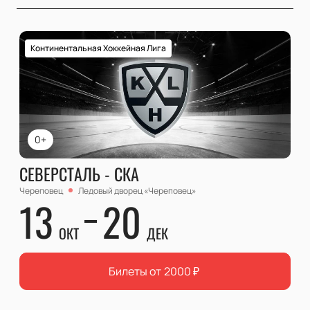
Континентальная Хоккейная Лига
0+
СЕВЕРСТАЛЬ - СКА
Череповец
Ледовый дворец «Череповец»
13
20
ОКТ
ДЕК
Билеты от
2000
₽