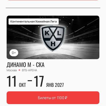
Континентальная Хоккейная Лига
0+
ДИНАМО М - СКА
Москва
ВТБ-АРЕНА
11
17
ОКТ
ЯНВ 2027
Билеты от
1100
₽