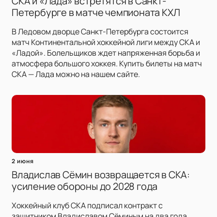
СКА и «Лада» встретятся в Санкт-
Петербурге в матче чемпионата КХЛ
В Ледовом дворце Санкт-Петербурга состоится
матч Континентальной хоккейной лиги между СКА и
«Ладой». Болельщиков ждет напряженная борьба и
атмосфера большого хоккея. Купить билеты на матч
СКА — Лада можно на нашем сайте.
2 июня
Владислав Сёмин возвращается в СКА:
усиление обороны до 2028 года
Хоккейный клуб СКА подписал контракт с
защитником Владиславом Сёминым на два года.