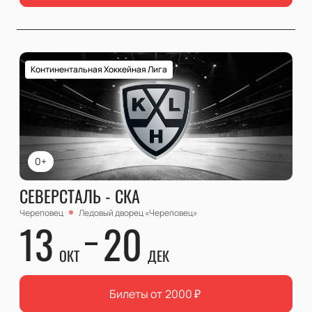
Континентальная Хоккейная Лига
0+
СЕВЕРСТАЛЬ - СКА
Череповец
Ледовый дворец «Череповец»
13
20
ОКТ
ДЕК
Билеты от
2000
₽