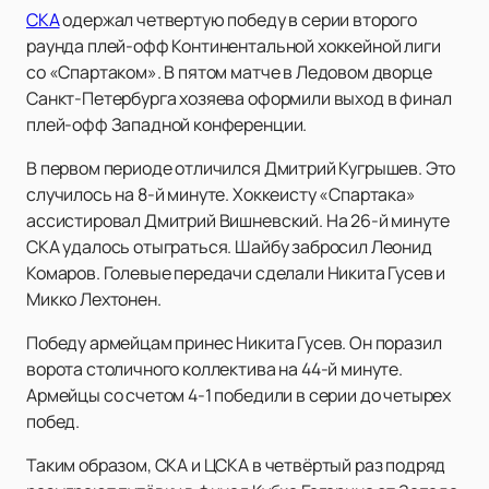
СКА
одержал четвертую победу в серии второго
раунда плей-офф Континентальной хоккейной лиги
со «Спартаком». В пятом матче в Ледовом дворце
Санкт-Петербурга хозяева оформили выход в финал
плей-офф Западной конференции.
В первом периоде отличился Дмитрий Кугрышев. Это
случилось на 8-й минуте. Хоккеисту «Спартака»
ассистировал Дмитрий Вишневский. На 26-й минуте
СКА удалось отыграться. Шайбу забросил Леонид
Комаров. Голевые передачи сделали Никита Гусев и
Микко Лехтонен.
Победу армейцам принес Никита Гусев. Он поразил
ворота столичного коллектива на 44-й минуте.
Армейцы со счетом 4-1 победили в серии до четырех
побед.
Таким образом, СКА и ЦСКА в четвёртый раз подряд