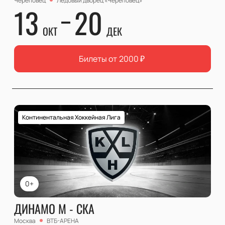
Череповец
Ледовый дворец «Череповец»
13
20
ОКТ
ДЕК
Билеты от
2000
₽
Континентальная Хоккейная Лига
0+
ДИНАМО М - СКА
Москва
ВТБ-АРЕНА