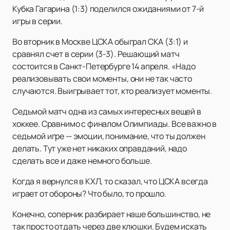
Кубка Гагарина (1:3) поделился ожиданиями от 7-й
игры в серии.
Во вторник в Москве ЦСКА обыграл СКА (3:1) и
сравнял счет в серии (3-3). Решающий матч
состоится в Санкт-Петербурге 14 апреля. «Надо
реализовывать свои моменты, они не так часто
случаются. Выигрывает тот, кто реализует моменты.
Седьмой матч одна из самых интересных вещей в
хоккее. Сравнимо с финалом Олимпиады. Все важно в
седьмой игре — эмоции, понимание, что ты должен
делать. Тут уже нет никаких оправданий, надо
сделать все и даже немного больше.
Когда я вернулся в КХЛ, то сказал, что ЦСКА всегда
играет от обороны? Что было, то прошло.
Конечно, соперник разбирает наше большинство, не
так просто отдать через две клюшки. Будем искать