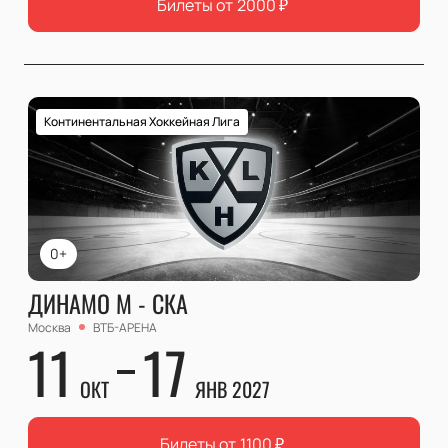
Билеты от
2000
₽
Континентальная Хоккейная Лига
0+
ДИНАМО М - СКА
Москва
ВТБ-АРЕНА
11
17
ОКТ
ЯНВ 2027
Билеты от
1100
₽