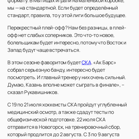
формату. В Мытищах играли на маленькой коробке,
мы — на стандартной. Если будет определённый
стандарт, правила, то у этой лиги большое будущее.
Перекрестный плей-офф? Нам без разницы, в плей-
офф нет слабых соперников. Это что-то новое,
болельщикам будет интересно, потому что Восток и
Запад будут чаще встречаться.
В этом сезоне фаворитом будет
СКА
. «Ак Барс»
собрал серьезную банду, интересно будет
посмотреть. И главный тренер у них очень сильный.
Думаю, Казань вполне может сыграть в финале», –
сказал Рукавишников.
С 19 по 21 июля хоккеисты СКА пройдут углубленный
медицинский осмотр, а также сдадут тесты по
общефизической подготовке. 22 июля СКА
отправится в Новогорск, на тренировочный сбор,
который продлится до 2 августа. С 3 по 9 августа