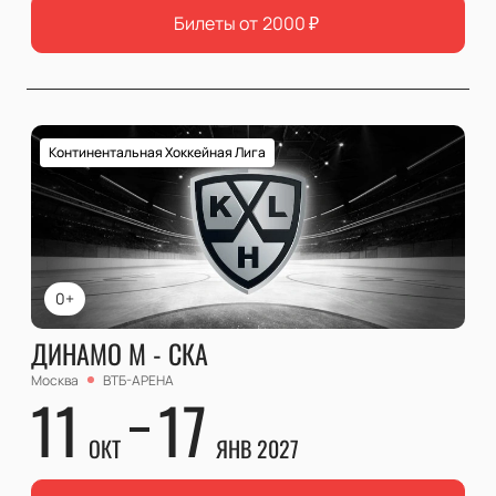
Билеты от
2000
₽
Континентальная Хоккейная Лига
0+
ДИНАМО М - СКА
Москва
ВТБ-АРЕНА
11
17
ОКТ
ЯНВ 2027