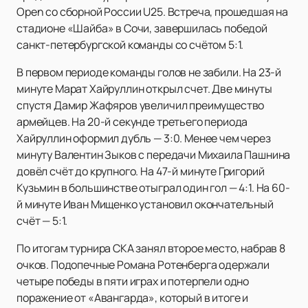
Open со сборной России U25. Встреча, прошедшая на
стадионе «Шайба» в Сочи, завершилась победой
санкт-петербургской команды со счётом 5:1.
В первом периоде команды голов не забили. На 23-й
минуте Марат Хайруллин открыл счет. Две минуты
спустя Дамир Жафяров увеличил преимущество
армейцев. На 20-й секунде третьего периода
Хайруллин оформил дубль — 3:0. Менее чем через
минуту Валентин Зыков с передачи Михаила Пашнина
довёл счёт до крупного. На 47-й минуте Григорий
Кузьмин в большинстве отыграл один гол — 4:1. На 60-
й минуте Иван Мищенко установил окончательный
счёт — 5:1.
По итогам турнира СКА занял второе место, набрав 8
очков. Подопечные Романа Ротенберга одержали
четыре победы в пяти играх и потерпели одно
поражение от «Авангарда», который в итоге и