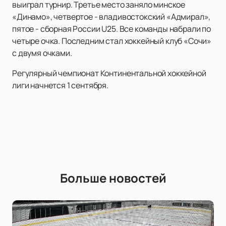
выиграл турнир. Третье место заняло минское
«Динамо», четвертое - владивостокский «Адмирал»,
пятое - сборная России U25. Все команды набрали по
четыре очка. Последним стал хоккейный клуб «Сочи»
с двумя очками.
Регулярный чемпионат Континентальной хоккейной
лиги начнется 1 сентября.
Больше новостей