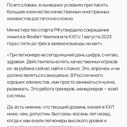
По его словам, в нынешних условиях пригласить
большее количество качественных иностранных
хоккеистов достаточно сложно.
Министерство спорта РФ утвердило сокращение
лимита в Фонбет Чемпионате КХЛ с 1 августа 2023
года с пяти до трех в заявке команды на матч.
«Три легионера на сегодняшний день цифра, считаю,
здравая. Действительно пять качественных игроков
из-за рубежа сейчас найти сложно. Это, впрочем, и не
должно являться самоцелью. В России много
хороших хоккеистов, ими просто заниматься нужно,
развивать. Это работа тренеров, менеджеров — всей
системы.
Да, есть мнение, что текущий уровень хоккея в КХЛ
ниже, чем, допустим, был семь-восемь лет назад,
когда к нам ехали легионеры высокого уровня и