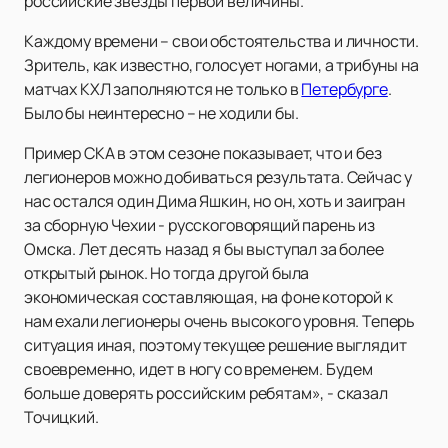
российские звезды первой величины.
Каждому времени – свои обстоятельства и личности.
Зритель, как известно, голосует ногами, а трибуны на
матчах КХЛ заполняются не только в
Петербурге
.
Было бы неинтересно – не ходили бы.
Пример СКА в этом сезоне показывает, что и без
легионеров можно добиваться результата. Сейчас у
нас остался один Дима Яшкин, но он, хоть и заигран
за сборную Чехии - русскоговорящий парень из
Омска. Лет десять назад я бы выступал за более
открытый рынок. Но тогда другой была
экономическая составляющая, на фоне которой к
нам ехали легионеры очень высокого уровня. Теперь
ситуация иная, поэтому текущее решение выглядит
своевременно, идет в ногу со временем. Будем
больше доверять российским ребятам», - сказал
Точицкий.