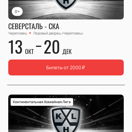
0+
СЕВЕРСТАЛЬ - СКА
Череповец
Ледовый дворец «Череповец»
13
20
ОКТ
ДЕК
Билеты от
2000
₽
Континентальная Хоккейная Лига