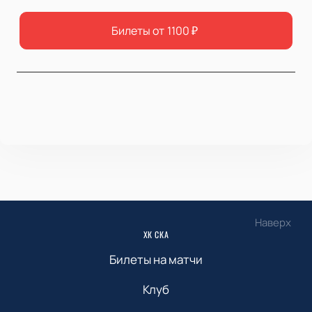
Билеты от
1100
₽
Наверх
ХК СКА
Билеты на матчи
Клуб