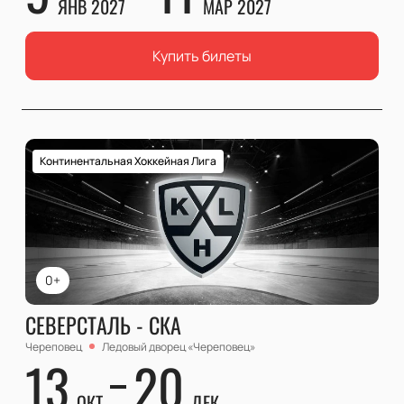
ЯНВ 2027
МАР 2027
Купить билеты
Континентальная Хоккейная Лига
0+
СЕВЕРСТАЛЬ - СКА
Череповец
Ледовый дворец «Череповец»
13
20
ОКТ
ДЕК