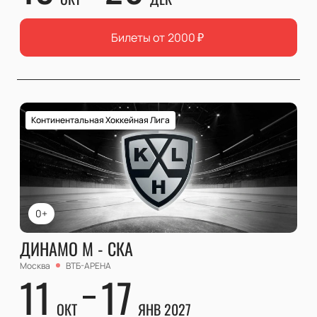
Билеты от
2000
₽
Континентальная Хоккейная Лига
0+
ДИНАМО М - СКА
Москва
ВТБ-АРЕНА
11
17
ОКТ
ЯНВ 2027