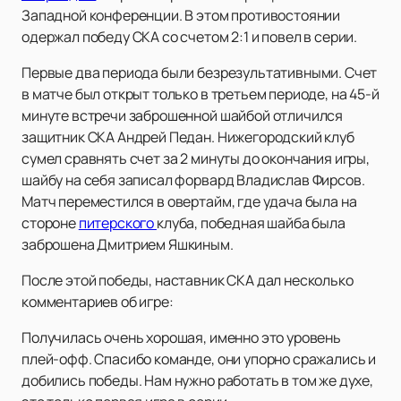
Западной конференции. В этом противостоянии
одержал победу СКА со счетом 2:1 и повел в серии.
Первые два периода были безрезультативными. Счет
в матче был открыт только в третьем периоде, на 45-й
минуте встречи заброшенной шайбой отличился
защитник СКА Андрей Педан. Нижегородский клуб
сумел сравнять счет за 2 минуты до окончания игры,
шайбу на себя записал форвард Владислав Фирсов.
Матч переместился в овертайм, где удача была на
стороне
питерского
клуба, победная шайба была
заброшена Дмитрием Яшкиным.
После этой победы, наставник СКА дал несколько
комментариев об игре:
Получилась очень хорошая, именно это уровень
плей-офф. Спасибо команде, они упорно сражались и
добились победы. Нам нужно работать в том же духе,