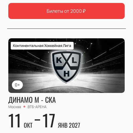
Билеты от
2000
₽
Континентальная Хоккейная Лига
0+
ДИНАМО М - СКА
Москва
ВТБ-АРЕНА
11
17
ОКТ
ЯНВ 2027