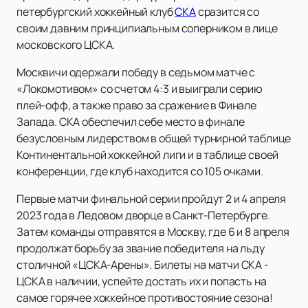
петербургский хоккейный клуб
СКА
сразится со
своим давним принципиальным соперником в лице
московского ЦСКА.
Москвичи одержали победу в седьмом матче с
«Локомотивом» со счетом 4:3 и выиграли серию
плей-офф, а также право за сражение в Финале
Запада. СКА обеспечил себе место в финале
безусловным лидерством в общей турнирной таблице
Континентальной хоккейной лиги и в таблице своей
конференции, где клуб находится со 105 очками.
Первые матчи финальной серии пройдут 2 и 4 апреля
2023 года в Ледовом дворце в Санкт-Петербурге.
Затем команды отправятся в Москву, где 6 и 8 апреля
продолжат борьбу за звание победителя на льду
столичной «ЦСКА-Арены». Билеты на матчи СКА -
ЦСКА в наличии, успейте достать их и попасть на
самое горячее хоккейное противостояние сезона!